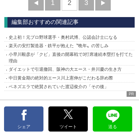
前
1
2
3
次
へ
へ
編集部おすすめの関連記事
史上初！元プロ野球選手・奥村武博、公認会計士になる
楽天の安打製造器・鉄平が抱えた〝晩年〟の苦しみ
小早川毅彦が「クビ」直後の開幕戦で3打席連続本塁打を打てた
理由
ダイエットで引退撤回、阪神の大エース・井川慶の生き方
中日黄金期の絶対的エース川上憲伸がこだわる辞め際
ベネズエラで絶賛されていた渡辺俊介の「その後」
PR
シェア
ツイート
送る