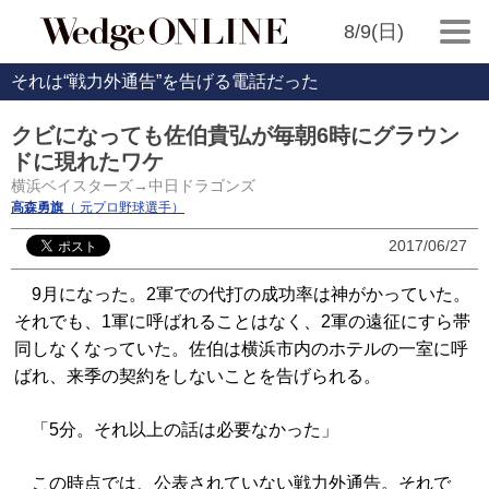
8/9(日)
それは“戦力外通告”を告げる電話だった
クビになっても佐伯貴弘が毎朝6時にグラウン
ドに現れたワケ
横浜ベイスターズ→中日ドラゴンズ
高森勇旗
（ 元プロ野球選手）
2017/06/27
9月になった。2軍での代打の成功率は神がかっていた。
それでも、1軍に呼ばれることはなく、2軍の遠征にすら帯
同しなくなっていた。佐伯は横浜市内のホテルの一室に呼
ばれ、来季の契約をしないことを告げられる。
「5分。それ以上の話は必要なかった」
この時点では、公表されていない戦力外通告。それで