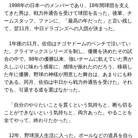
1998年の日本一のメンバーであり、18年間球団を支え
てきた男は、戦力外通告を受けて球団を去った。後輩、チ
ームスタッフ、ファンに、「最高の年だった」と言い残し
て。翌11月、中日ドラゴンズへの入団が決まった。
1年後の11月。佐伯はナゴヤドームのベンチで泣いてい
た。クライマックスシリーズを制し、優勝を決めたその試
合の中で。98年の優勝以来、強いチームに飢えていた男が
久しぶりに味わう感覚に、感情が振れたのだろう。移籍し
た年に優勝。野球の神様が用意した舞台は、あまりにも粋
である。同月、佐伯は中日から戦力外通告を受けた。それ
でも、引退する道を選ばなかった。
「自分のやりたいことを貫くという気持ちと、断ち切る
ことができないという気持ちと、両方あった。やることを
全てやって、終わりたかった」
12年、野球浪人生活に入った。ボールなどの道具を自ら