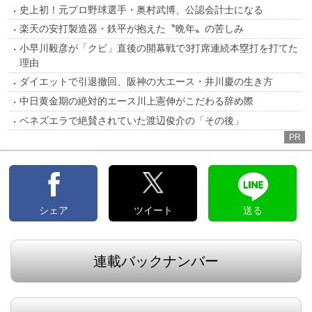
史上初！元プロ野球選手・奥村武博、公認会計士になる
楽天の安打製造器・鉄平が抱えた〝晩年〟の苦しみ
小早川毅彦が「クビ」直後の開幕戦で3打席連続本塁打を打てた
理由
ダイエットで引退撤回、阪神の大エース・井川慶の生き方
中日黄金期の絶対的エース川上憲伸がこだわる辞め際
ベネズエラで絶賛されていた渡辺俊介の「その後」
PR
シェア
ツイート
送る
連載バックナンバー