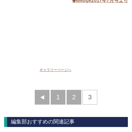
◆Wedge2017年7月号より
ギャラリーページへ
前
1
2
3
へ
編集部おすすめの関連記事