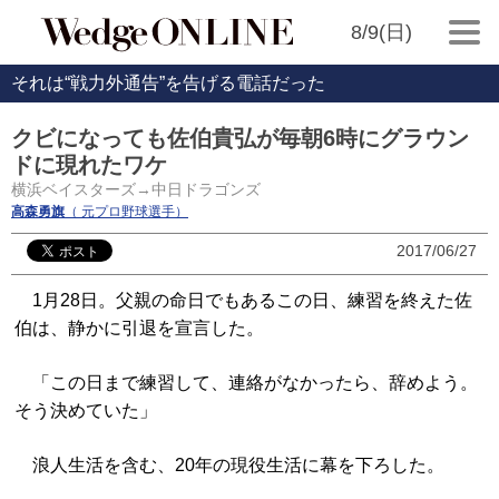
8/9(日)
それは“戦力外通告”を告げる電話だった
クビになっても佐伯貴弘が毎朝6時にグラウン
ドに現れたワケ
横浜ベイスターズ→中日ドラゴンズ
高森勇旗
（ 元プロ野球選手）
2017/06/27
1月28日。父親の命日でもあるこの日、練習を終えた佐
伯は、静かに引退を宣言した。
「この日まで練習して、連絡がなかったら、辞めよう。
そう決めていた」
浪人生活を含む、20年の現役生活に幕を下ろした。