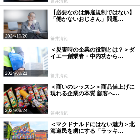
笹井清範
【必要なのは解雇規制ではない】
「働かないおじさん」問題…
2024/10/20
笹井清範
＜災害時の企業の役割とは？＞ダ
イエー創業者・中内功から…
2024/09/21
笹井清範
＜商いのレッスン＞商品値上げに
現れる企業の本質 顧客へ…
2024/08/24
笹井清範
＜マクドナルドにはない魅力＞北
海道民を虜にする「ラッキ…