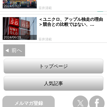
2024/07/27
笹井清範
PR
＜ユニクロ、アップル独走の理由
＞競合との比較ではない、…
2024/06/29
笹井清範
前へ
トップページ
人気記事
メルマガ登録