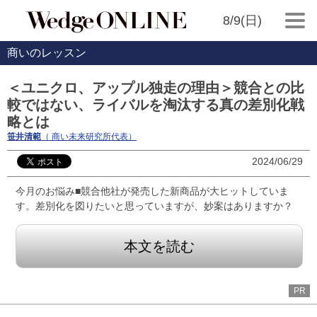
8/9(日)
商いのレッスン
＜ユニクロ、アップル独走の理由＞競合との比
較ではない、ライバルを淘汰する真の差別化戦
略とは
笹井清範
（ 商い未来研究所代表）
2024/06/29
今月のお悩み■競合他社が発売した新商品が大ヒットしていま
す。差別化を図りたいと思っていますが、妙案はありますか？
本文を読む
PR