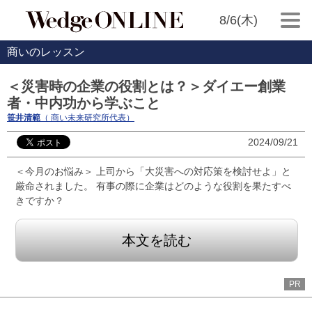
8/6(木)
商いのレッスン
＜災害時の企業の役割とは？＞ダイエー創業
者・中内功から学ぶこと
笹井清範
（ 商い未来研究所代表）
2024/09/21
＜今月のお悩み＞ 上司から「大災害への対応策を検討せよ」と
厳命されました。 有事の際に企業はどのような役割を果たすべ
きですか？
本文を読む
PR