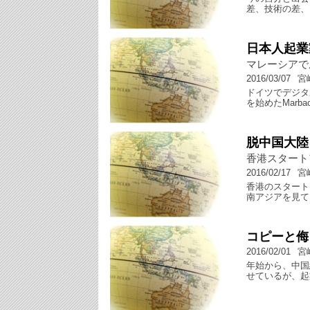
差、技術の差、
日本人起業
マレーシアで
2016/03/07
宮
ドイツでデジタ
を始めたMar
脱中国大陸
香港スタート
2016/02/17
宮
香港のスタート
南アジアを見て
コピーと侮る
2016/02/01
宮
年始から、中国
せているが、起