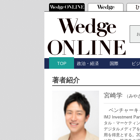
政治・経済
国際
ビ
TOP
著者紹介
宮崎学
（みや
ベンチャーキ
IMJ Investmen
タル・マーケティ
デジタルメディア
用を得意とする。2015