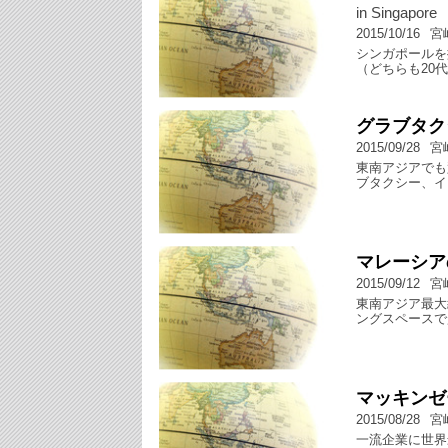
in Singapore
2015/10/16
宮
シンガポールを
（どちらも20
グラブタク
2015/09/28
宮
東南アジアでも
ブタクシー、イ
マレーシア
2015/09/12
宮
東南アジア最大
ングスペースで
マッキンゼ
2015/08/28
宮
一流企業に世界