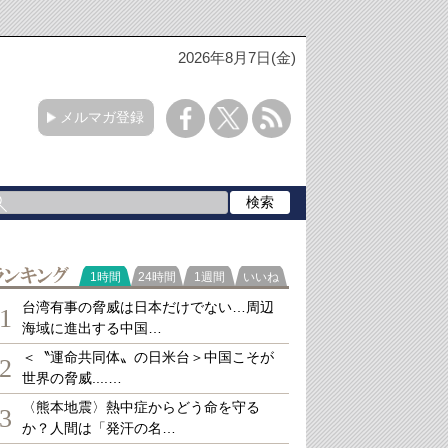
2026年8月7日(金)
メルマガ登録
ランキング
1時間
24時間
1週間
いいね
台湾有事の脅威は日本だけでない…周辺
1
海域に進出する中国…
＜〝運命共同体〟の日米台＞中国こそが
2
世界の脅威....…
〈熊本地震〉熱中症からどう命を守る
3
か？人間は「発汗の名…