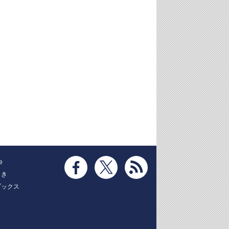
e
とき
ブックス