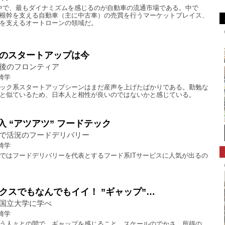
の中で、最もダイナミズムを感じるのが自動車の流通市場である。中で
根幹を支える自動車（主に中古車）の売買を行うマーケットプレイス、
を支えるオートローンの領域だ。
のスタートアップは今
後のフロンティア
崎学
ック系スタートアップシーンはまだ産声を上げたばかりである。勤勉な
と似ているため、日本人と相性が良いのではないかと感じている。
入 “アツアツ” フードテック
で活況のフードデリバリー
崎学
ではフードデリバリーを代表とするフード系ITサービスに人気が出るの
クスでもなんでもイイ！ ”ギャップ”…
国立大学に学べ
崎学
う人々との間で、ギャップを感じること。スケールのでかさ、所得の