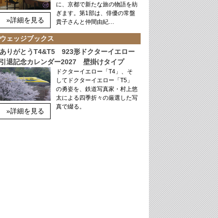
に、京都で新たな旅の物語を紡
ぎます。第1部は、俳優の常盤
»詳細を見る
貴子さんと仲間由紀…
ウェッジブックス
ありがとうT4&T5 923形ドクターイエロー
引退記念カレンダー2027 壁掛けタイプ
ドクターイエロー「T4」、そ
してドクターイエロー「T5」
の勇姿を、鉄道写真家・村上悠
太による四季折々の厳選した写
真で綴る。
»詳細を見る