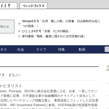
Wedge8月号『台湾「麗しの島」の実像 日台新時代を拓く「3
つの視座」』
お知らせ
ひととき8月号『京都 2と5の物語』
新刊書籍『飛鳥・藤原に隠された古代宮都の謎』
ジネス
社会
ライフ
特集
動画
ざき まなぶ）
ャピタリスト
t Partners, Principal。2011年に株式会社電通に入社。以来、一貫してデジ
ング業務に従事。大手通販企業や金融機関のクライアント担当として、
を活用したマーケティング戦略立案と、事業成長にコミットした広告運
年、IMJ Investment Partnersに参画。ASEAN各国の投資案件発掘