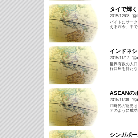
タイで輝く
2015/12/08
宮
バイトにサーク
える昨今、中で
インドネシ
2015/11/17
宮
世界有数の人口
行口座を持たな
ASEAN
2015/11/09
宮
IT時代の寵児
アのように成功
シンガポー