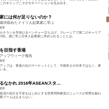
このギャップこそがモチベーションを生み出す。
家には何が足りないのか？
成功収めたドイツ人起業家に学ぶ
崎学
ルチラシを手掛けるベンチャー立ち上げ、マレーシアで第二のキャリア
bach氏。彼に学ぶ日本人起業家に求められることとは。
を目指す香港
アップウィーク報告
崎学
アップは、香港の次のマーケットとして、中国本土や日本ではなく、東
いる。
なかれ 2016年ASEANスタ…
崎学
経済の先行き不安をはじめとする世界同時株安のニュースが世間を賑わ
業ブームは止まらない。