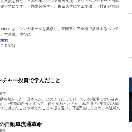
経営支援を行う。日本企業のアジア進出支援、アジアベンチャーの日本
筑波大学にて学士（国際関係学）、東京大学にて工学修士（技術経営戦
。
ment Partnersは、シンガポールを拠点に、東南アジア全域で活動するベンチ
す。本連載、並びに
tners
・ご要望は
ベンチャー投資で学んだこと
崎学
勘も無かった一日本人が、どのようにしてローカルの現場に食い込み、
か。2年前の自分と比べて、何が変わったのか。私自身の2年間の活動
りに感じたことや考えたことを振り返り、下記5点にまとめ、本連載の
の自動車流通革命
崎学