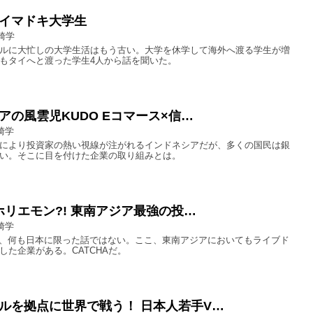
イマドキ大学生
崎学
ルに大忙しの大学生活はもう古い。大学を休学して海外へ渡る学生が増
もタイへと渡った学生4人から話を聞いた。
アの風雲児KUDO Eコマース×信…
崎学
により投資家の熱い視線が注がれるインドネシアだが、多くの国民は銀
い。そこに目を付けた企業の取り組みとは。
のホリエモン?! 東南アジア最強の投…
崎学
は、何も日本に限った話ではない。ここ、東南アジアにおいてもライブド
した企業がある。CATCHAだ。
ルを拠点に世界で戦う！ 日本人若手V…