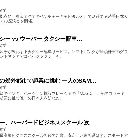
崎学
拠点に、東南アジアのベンチャーキャピタルとして活躍する若手日本人
代）の座談会を開催。
シー vs ウーバー タクシー配車…
崎学
競争が激化するタクシー配車サービス。ソフトバンクが筆頭株主のグラ
ンドネシアではバイクタクシーも。
の郊外都市で起業に挑む 一人のSAM…
崎学
級のインキュベーション施設マレーシアの「MaGIC」。そのコワーキ
起業に挑む唯一の日本人を訪ねた。
ー、ハーバードビジネススクール 次…
崎学
最高峰ビジネススクールを経て起業。安定した道を選ばず、スタートア