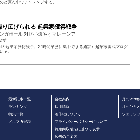
のど真ん中でチャレンジする。
で繰り広げられる 起業家獲得戦争
ンガポール 対抗心燃やすマレーシア
崎学
ANの起業家獲得競争。24時間業務に集中できる施設や起業家養成プログ
いる。
最新記事一覧
会社案内
月刊Wedg
ランキング
採用情報
月刊ひと
特集一覧
著作権について
ウェッジ
メルマガ登録
プライバシーポリシーについて
特定商取引法に基づく表示
広告のご案内