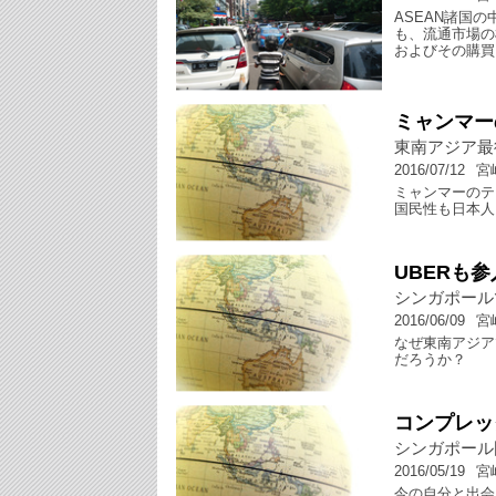
ASEAN諸国
も、流通市場の
およびその購買
ミャンマー
東南アジア最
2016/07/12
宮
ミャンマーのテ
国民性も日本人
UBERも参
シンガポール
2016/06/09
宮
なぜ東南アジア
だろうか？
コンプレッ
シンガポール
2016/05/19
宮
今の自分と出会