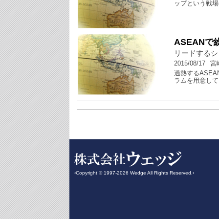
ップという戦場
ASEAN
リードするシ
2015/08/17
宮
過熱するASE
ラムを用意して
‹Copyright © 1997-2026 Wedge All Rights Reserved.›