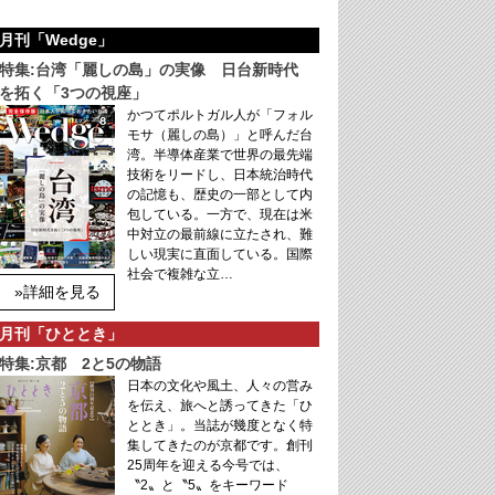
月刊「Wedge」
特集:台湾「麗しの島」の実像 日台新時代
を拓く「3つの視座」
かつてポルトガル人が「フォル
モサ（麗しの島）」と呼んだ台
湾。半導体産業で世界の最先端
技術をリードし、日本統治時代
の記憶も、歴史の一部として内
包している。一方で、現在は米
中対立の最前線に立たされ、難
しい現実に直面している。国際
社会で複雑な立…
»詳細を見る
月刊「ひととき」
特集:京都 2と5の物語
日本の文化や風土、人々の営み
を伝え、旅へと誘ってきた「ひ
ととき」。当誌が幾度となく特
集してきたのが京都です。創刊
25周年を迎える今号では、
〝2〟と〝5〟をキーワード