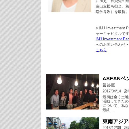
に加え、投資先の
進出支援も担当。
略学専攻）を取得
※IMJ Invest
ャーキャピタルで
IMJ Investment Par
へのお問い合わせ
こちら
ASEAN
最終回
2017/04/14
宮
最初は全く土地
活動してきたの
について、私な
最終…
東南アジア
2016/12/09
宮