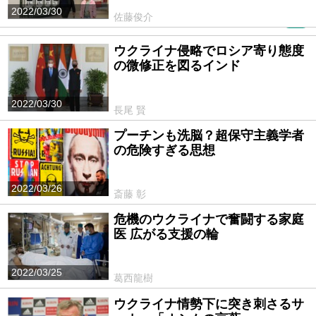
2022/03/30
佐藤俊介
PR
ウクライナ侵略でロシア寄り態度
の微修正を図るインド
2022/03/30
長尾 賢
プーチンも洗脳？超保守主義学者
の危険すぎる思想
2022/03/26
斎藤 彰
危機のウクライナで奮闘する家庭
医 広がる支援の輪
2022/03/25
葛西龍樹
ウクライナ情勢下に突き刺さるサ