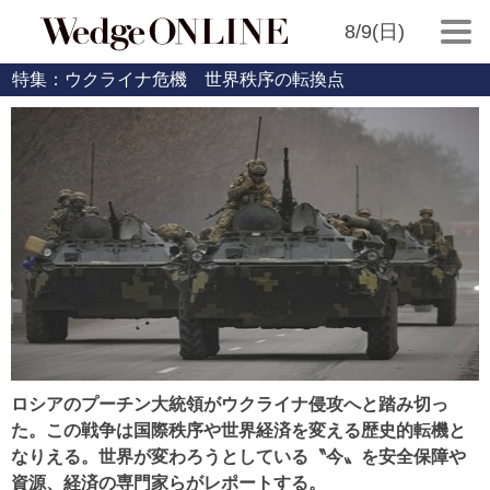
8/9(日)
特集：ウクライナ危機 世界秩序の転換点
ロシアのプーチン大統領がウクライナ侵攻へと踏み切っ
た。この戦争は国際秩序や世界経済を変える歴史的転機と
なりえる。世界が変わろうとしている〝今〟を安全保障や
資源、経済の専門家らがレポートする。