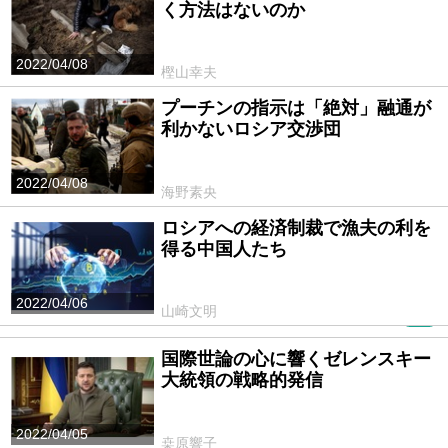
く方法はないのか
2022/04/08
樫山幸夫
プーチンの指示は「絶対」融通が
利かないロシア交渉団
2022/04/08
海野素央
ロシアへの経済制裁で漁夫の利を
得る中国人たち
2022/04/06
山崎文明
PR
国際世論の心に響くゼレンスキー
大統領の戦略的発信
2022/04/05
桒原響子