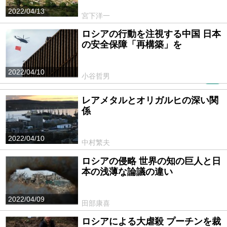
2022/04/13
宮下洋一
ロシアの行動を注視する中国 日本
の安全保障「再構築」を
2022/04/10
小谷哲男
PR
レアメタルとオリガルヒの深い関
係
2022/04/10
中村繁夫
ロシアの侵略 世界の知の巨人と日
本の浅薄な論議の違い
2022/04/09
田部康喜
ロシアによる大虐殺 プーチンを裁