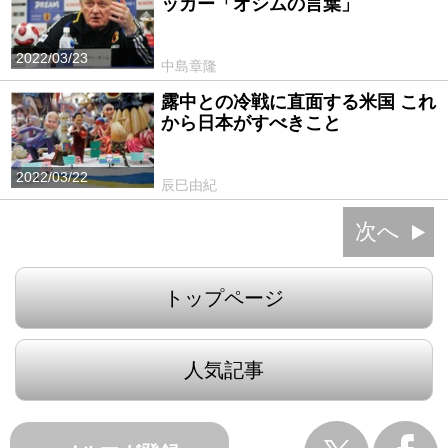
ッカー「オシムの言葉」
2022/03/23
中島章隆
露中との冷戦に直面する米国 これ
から日本がすべきこと
2022/03/22
辰巳由紀
次へ
トップページ
人気記事