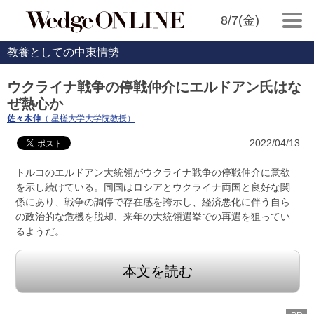
8/7(金)
教養としての中東情勢
ウクライナ戦争の停戦仲介にエルドアン氏はな
ぜ熱心か
佐々木伸
（ 星槎大学大学院教授）
2022/04/13
トルコのエルドアン大統領がウクライナ戦争の停戦仲介に意欲
を示し続けている。同国はロシアとウクライナ両国と良好な関
係にあり、戦争の調停で存在感を誇示し、経済悪化に伴う自ら
の政治的な危機を脱却、来年の大統領選挙での再選を狙ってい
るようだ。
本文を読む