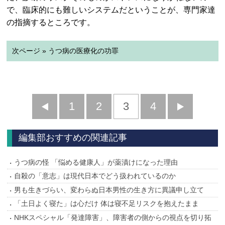
で、臨床的にも難しいシステムだということが、専門家達
の指摘するところです。
次ページ » うつ病の医療化の功罪
前
1
2
3
4
次
へ
へ
編集部おすすめの関連記事
うつ病の怪 「悩める健康人」が薬漬けになった理由
自殺の「意志」は現代日本でどう扱われているのか
男も生きづらい、変わらぬ日本男性の生き方に異議申し立て
「土日よく寝た」は心だけ 体は寝不足リスクを抱えたまま
NHKスペシャル「発達障害」、障害者の側からの視点を切り拓