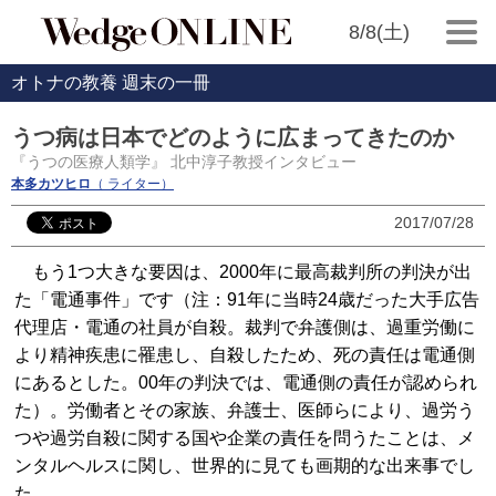
8/8(土)
オトナの教養 週末の一冊
うつ病は日本でどのように広まってきたのか
『うつの医療人類学』 北中淳子教授インタビュー
本多カツヒロ
（ ライター）
2017/07/28
もう1つ大きな要因は、2000年に最高裁判所の判決が出
た「電通事件」です（注：91年に当時24歳だった大手広告
代理店・電通の社員が自殺。裁判で弁護側は、過重労働に
より精神疾患に罹患し、自殺したため、死の責任は電通側
にあるとした。00年の判決では、電通側の責任が認められ
た）。労働者とその家族、弁護士、医師らにより、過労う
つや過労自殺に関する国や企業の責任を問うたことは、メ
ンタルヘルスに関し、世界的に見ても画期的な出来事でし
た。