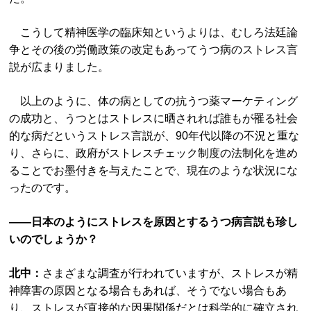
こうして精神医学の臨床知というよりは、むしろ法廷論
争とその後の労働政策の改定もあってうつ病のストレス言
説が広まりました。
以上のように、体の病としての抗うつ薬マーケティング
の成功と、うつとはストレスに晒されれば誰もが罹る社会
的な病だというストレス言説が、90年代以降の不況と重な
り、さらに、政府がストレスチェック制度の法制化を進め
ることでお墨付きを与えたことで、現在のような状況にな
ったのです。
――日本のようにストレスを原因とするうつ病言説も珍し
いのでしょうか？
北中：
さまざまな調査が行われていますが、ストレスが精
神障害の原因となる場合もあれば、そうでない場合もあ
り、ストレスが直接的な因果関係だとは科学的に確立され