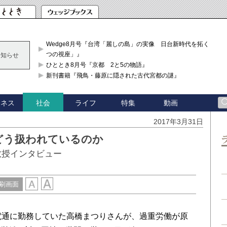
Wedge8月号『台湾「麗しの島」の実像 日台新時代を拓く「3
つの視座」』
お知らせ
ひととき8月号『京都 2と5の物語』
新刊書籍『飛鳥・藤原に隠された古代宮都の謎』
ジネス
ライフ
特集
動画
社会
2017年3月31日
どう扱われているのか
教授インタビュー
刷画面
電通に勤務していた高橋まつりさんが、過重労働が原