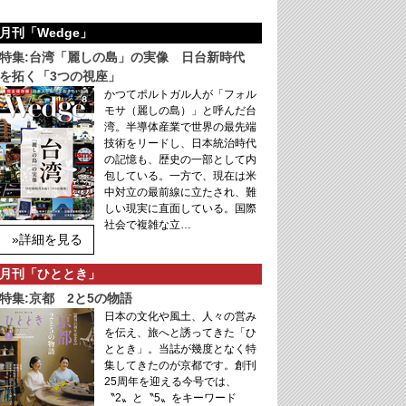
月刊「Wedge」
特集:台湾「麗しの島」の実像 日台新時代
を拓く「3つの視座」
かつてポルトガル人が「フォル
モサ（麗しの島）」と呼んだ台
湾。半導体産業で世界の最先端
技術をリードし、日本統治時代
の記憶も、歴史の一部として内
包している。一方で、現在は米
中対立の最前線に立たされ、難
しい現実に直面している。国際
社会で複雑な立…
»詳細を見る
月刊「ひととき」
特集:京都 2と5の物語
日本の文化や風土、人々の営み
を伝え、旅へと誘ってきた「ひ
ととき」。当誌が幾度となく特
集してきたのが京都です。創刊
25周年を迎える今号では、
〝2〟と〝5〟をキーワード