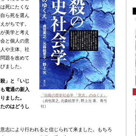
人は死にたくな
が自ら死を選ん
考えがちです。
死が美学と考え
社会と個人の意
個人や主体、社
た問題を改めて
選びました。
自殺」と「いじ
年も電通の新入
『自殺の歴史社会学 「意志」のゆくえ』
まりました。
（貞包英之, 元森絵里子, 野上元 著、青弓
ったのはどうし
社）
の意志により行われると信じられて来ました。もちろ