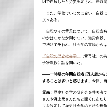
因で自殺したと労災認定され、長時
また、学校でいじめに合い、自殺に
度々ある。
自殺やその背景について、自殺当時
のかはなかなか聞かない。過労自殺
で法廷で争われ、社会学の立場から
『自殺の歴史社会学』
（青弓社）の
子准教授に話を聞いた。
――一時期の年間自殺者3万人超から
することは多いと感じます。今回、
元森：
歴史社会学の研究会を共著者
さんや野上元さんたちと開くにあた
マを設定して歴史社会学の方法や視