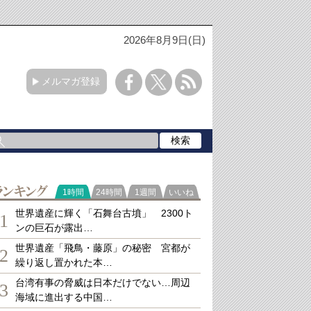
2026年8月9日(日)
メルマガ登録
ランキング
1時間
24時間
1週間
いいね
世界遺産に輝く「石舞台古墳」 2300ト
1
ンの巨石が露出…
世界遺産「飛鳥・藤原」の秘密 宮都が
2
繰り返し置かれた本…
台湾有事の脅威は日本だけでない…周辺
3
海域に進出する中国…