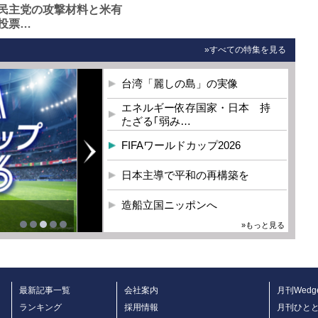
民主党の攻撃材料と米有
投票…
»すべての特集を見る
台湾「麗しの島」の実像
エネルギー依存国家・日本 持
たざる｢弱み…
FIFAワールドカップ2026
日本主導で平和の再構築を
造船立国ニッポンへ
»もっと見る
最新記事一覧
会社案内
月刊Wedg
ランキング
採用情報
月刊ひと