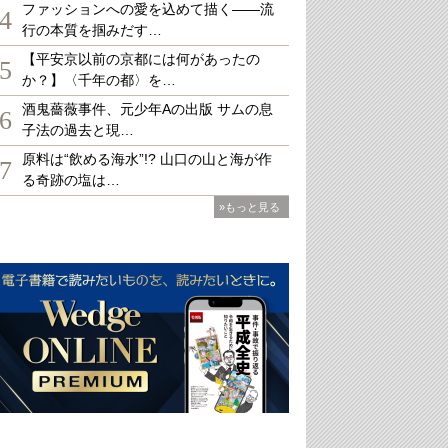
ファッションへの愛を込めて描く――流
4
行の本質を掴みだす…
【平安京以前の京都には何があったの
5
か？】〈千年の都〉を…
酒鬼薔薇事件、元少年Aの出版 サムの息
6
子法の過去と現…
原料は“飲める海水”!? 山口の山と海が作
7
る奇跡の塩は…
»もっと見る