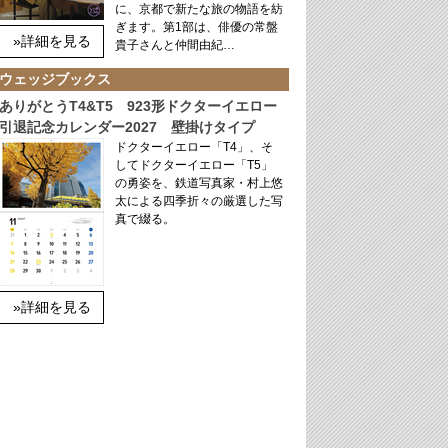
に、京都で新たな旅の物語を紡
ぎます。第1部は、俳優の常盤
»詳細を見る
貴子さんと仲間由紀…
ウェッジブックス
ありがとうT4&T5 923形ドクターイエロー
引退記念カレンダー2027 壁掛けタイプ
ドクターイエロー「T4」、そ
してドクターイエロー「T5」
の勇姿を、鉄道写真家・村上悠
太による四季折々の厳選した写
真で綴る。
»詳細を見る