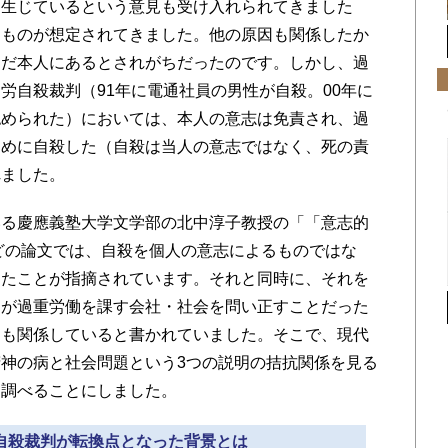
て生じているという意見も受け入れられてきました
るものが想定されてきました。他の原因も関係したか
んだ本人にあるとされがちだったのです。しかし、過
労自殺裁判（91年に電通社員の男性が自殺。00年に
認められた）においては、本人の意志は免責され、過
ために自殺した（自殺は当人の意志ではなく、死の責
れました。
る慶應義塾大学文学部の北中淳子教授の「「意志的
などの論文では、自殺を個人の意志によるものではな
きたことが指摘されています。それと同時に、それを
的が過重労働を課す会社・社会を問い正すことだった
とも関係していると書かれていました。そこで、現代
神の病と社会問題という3つの説明の拮抗関係を見る
て調べることにしました。
労自殺裁判が転換点となった背景とは