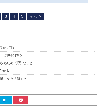
3
4
5
次へ
容を見直せ
』は即時削除を
さぬため“必要”なこと
させる
「量」から「質」へ