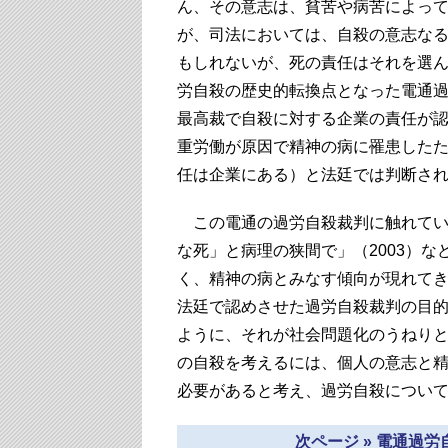
ん、その意志は、貧苦や病苦によっ
が、司法においては、自殺の意志な
もしれないが、死の責任はそれを選
労自殺の歴史的転換点となった電通過
最高裁で自殺に対する企業の責任が
重労働が原因で精神の病に罹患した
任は企業にある）と法廷では判断さ
この電通の過労自殺裁判に触れてい
な死」と病理の狭間で」（2003）
く、精神の病とみなす傾向が現れて
法廷で認めさせた過労自殺裁判の目
ように、それが社会問題化のうねり
の自殺を考えるには、個人の意志と精
必要があると考え、過労自殺につい
次ページ » 電通過