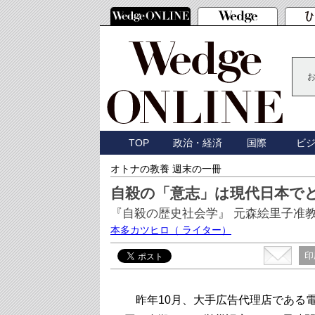
TOP
政治・経済
国際
ビ
オトナの教養 週末の一冊
自殺の「意志」は現代日本で
『自殺の歴史社会学』 元森絵里子准
本多カツヒロ
（ ライター）
印
昨年10月、大手広告代理店である