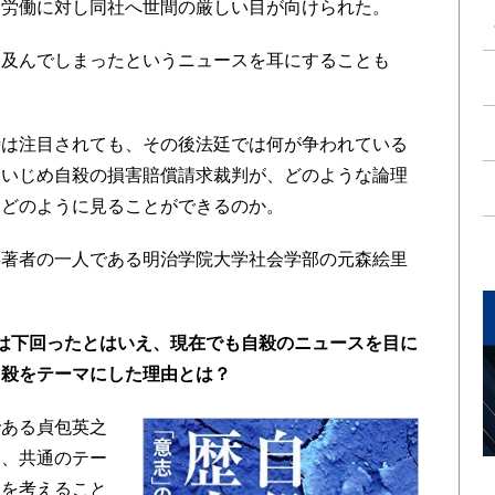
間労働に対し同社へ世間の厳しい目が向けられた。
及んでしまったというニュースを耳にすることも
は注目されても、その後法廷では何が争われている
、いじめ自殺の損害賠償請求裁判が、どのような論理
はどのように見ることができるのか。
共著者の一人である明治学院大学社会学部の元森絵里
は下回ったとはいえ、現在でも自殺のニュースを目に
自殺をテーマにした理由とは？
である貞包英之
り、共通のテー
角を考えること