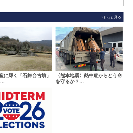
»もっと見る
産に輝く「石舞台古墳」
〈熊本地震〉熱中症からどう命
0…
を守るか？…