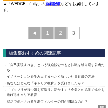
▲「WEDGE Infinity」の
新着記事
などをお届けしていま
す。
前
1
2
3
へ
編集部おすすめの関連記事
「自己実現すべき」という強迫観念のもと転職を繰り返す若者た
ち
イノベーションを生み出すまったく新しい社員育成の方法
あなたはどんな「キャリア教育」を受けましたか？
「ゴキブリが持つ菌を家造りに活かす」？企業との協働で進化を
遂げるキャリア教育
就活で多用される学歴フィルターの何が問題なのか？
PR