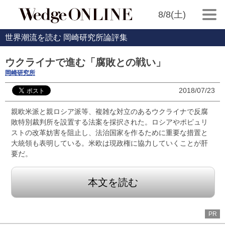
8/8(土)
世界潮流を読む 岡崎研究所論評集
ウクライナで進む「腐敗との戦い」
岡崎研究所
2018/07/23
親欧米派と親ロシア派等、複雑な対立のあるウクライナで反腐
敗特別裁判所を設置する法案を採択された。ロシアやポピュリ
ストの改革妨害を阻止し、法治国家を作るために重要な措置と
大統領も表明している。米欧は現政権に協力していくことが肝
要だ。
本文を読む
PR