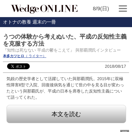
8/9(日)
オトナの教養 週末の一冊
うつの体験から考えぬいた、平成の反知性主義
を克服する方法
『知性は死なない 平成の鬱をこえて』 與那覇潤氏インタビュー
本多カツヒロ
（ ライター）
2018/08/17
気鋭の歴史学者として活躍していた與那覇潤氏。2015年に双極
性障害Ⅱ型で入院、回復後病気を通じて世の中を見る目が変わっ
たという與那覇氏が、平成の日本を席巻した反知性主義につい
て語ってくれた。
本文を読む