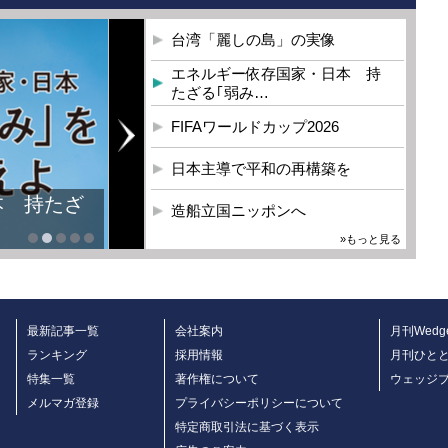
台湾「麗しの島」の実像
エネルギー依存国家・日本 持
たざる｢弱み…
FIFAワールドカップ2026
日本主導で平和の再構築を
本 持たざ
造船立国ニッポンへ
»もっと見る
最新記事一覧
会社案内
月刊Wedg
ランキング
採用情報
月刊ひと
特集一覧
著作権について
ウェッジ
メルマガ登録
プライバシーポリシーについて
特定商取引法に基づく表示