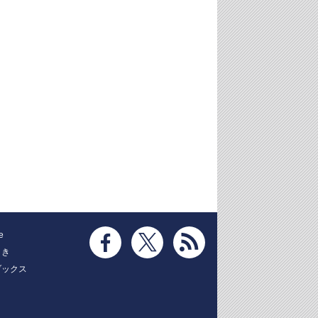
e
とき
ブックス