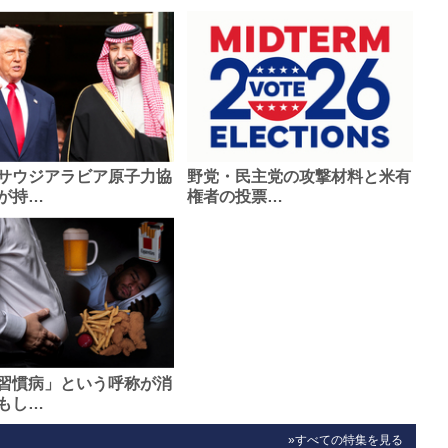
サウジアラビア原子力協
野党・民主党の攻撃材料と米有
が持…
権者の投票…
習慣病」という呼称が消
もし…
»すべての特集を見る