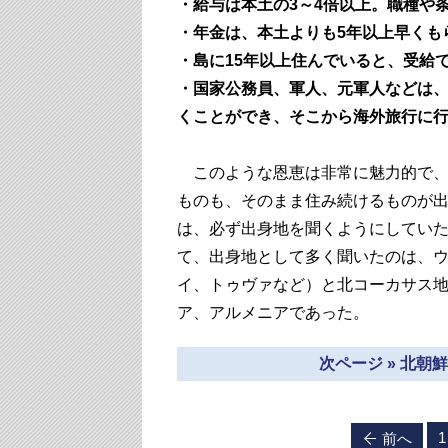
・給与は本土の3～4倍以上。職種や
・年金は、本土よりも5年以上早くも
・島に15年以上住んでいると、受給
・国家公務員、軍人、元軍人などは、
くことができ、そこから海外旅行に
このような恩恵は非常に魅力的で、
ものも、そのまま住み続けるものが
は、必ず出身地を聞くようにしてい
て、出身地として多く聞いたのは、
イ、トゥヴァなど）と北コーカサス
ア、アルメニアであった。
次ページ » 北
1
前へ