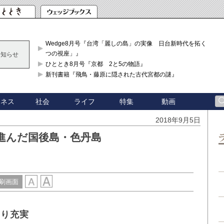
Wedge8月号『台湾「麗しの島」の実像 日台新時代を拓く「3
つの視座」』
お知らせ
ひととき8月号『京都 2と5の物語』
新刊書籍『飛鳥・藤原に隠された古代宮都の謎』
ジネス
社会
ライフ
特集
動画
2018年9月5日
進んだ国後島・色丹島
刷画面
なり充実