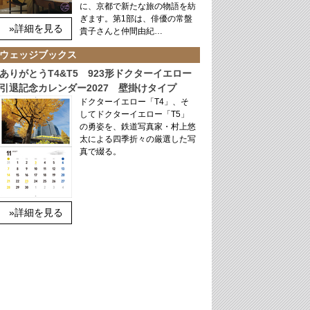
に、京都で新たな旅の物語を紡
ぎます。第1部は、俳優の常盤
»詳細を見る
貴子さんと仲間由紀…
ウェッジブックス
ありがとうT4&T5 923形ドクターイエロー
引退記念カレンダー2027 壁掛けタイプ
ドクターイエロー「T4」、そ
してドクターイエロー「T5」
の勇姿を、鉄道写真家・村上悠
太による四季折々の厳選した写
真で綴る。
»詳細を見る