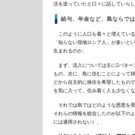
活を送っていたと口々に話していら
給与、年金など、島ならで
このように人口も着々と増えている
「知らない
現地ロシア人
」が多いと
生まれるのか。
まず、流入については主に2パター
もの、次に、島に住むことによって
どから自主的に移住を希望したもの
を気に入って、住み着く人も少なく
それでは島ではどのような恩恵を受
それらの情報を総合したのが以下の
には適用されない）。