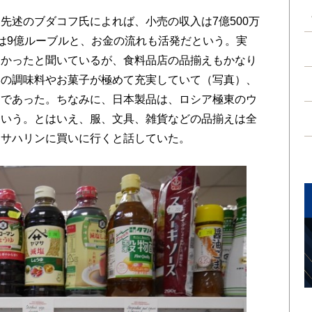
述のブダコフ氏によれば、小売の収入は7億500万
は9億ルーブルと、お金の流れも活発だという。実
なかったと聞いているが、食料品店の品揃えもかなり
本の調味料やお菓子が極めて充実していて（写真）、
えであった。ちなみに、日本製品は、ロシア極東のウ
という。とはいえ、服、文具、雑貨などの品揃えは全
はサハリンに買いに行くと話していた。