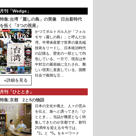
月刊「Wedge」
特集:台湾「麗しの島」の実像 日台新時代
を拓く「3つの視座」
かつてポルトガル人が「フォル
モサ（麗しの島）」と呼んだ台
湾。半導体産業で世界の最先端
技術をリードし、日本統治時代
の記憶も、歴史の一部として内
包している。一方で、現在は米
中対立の最前線に立たされ、難
しい現実に直面している。国際
社会で複雑な立…
»詳細を見る
月刊「ひととき」
特集:京都 2と5の物語
日本の文化や風土、人々の営み
を伝え、旅へと誘ってきた「ひ
ととき」。当誌が幾度となく特
集してきたのが京都です。創刊
25周年を迎える今号では、
〝2〟と〝5〟をキーワード