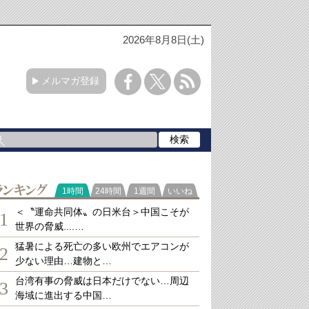
2026年8月8日(土)
メルマガ登録
ランキング
1時間
24時間
1週間
いいね
＜〝運命共同体〟の日米台＞中国こそが
1
世界の脅威....…
猛暑による死亡の多い欧州でエアコンが
2
少ない理由…建物と…
台湾有事の脅威は日本だけでない…周辺
3
海域に進出する中国…