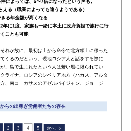
条件によっては、6〜7倍になったという声も。
らえる（職業によっても違うようである）
できる年金額が高くなる
2年に1度、家族も一緒に本土に政府負担で旅行に行
行くことも可能
それが故に、最初は上から命令で北方領土に移った
出てくるのだという。
現地ロシア人
と話をする際に
たが、島で生まれたという人は若い層に限られてい
ウクライナ、ロシアのシベリア地方（ハカス、アルタ
地方、南コーカサスのアゼルバイジャン、ジョージ
朝鮮からの出稼ぎ労働者たちの存在
2
3
4
5
次へ