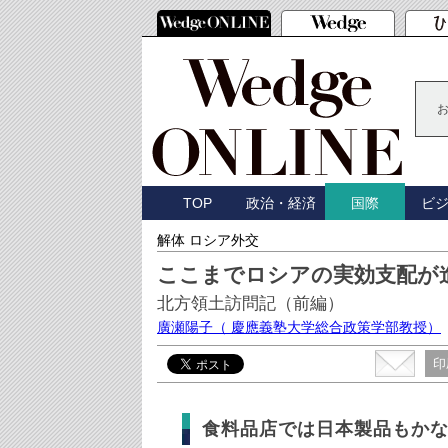
TOP
政治・経済
ビ
国際
解体 ロシア外交
ここまでロシアの実効支配が
北方領土訪問記（前編）
廣瀬陽子
（ 慶應義塾大学総合政策学部教授）
印
食料品店では日本製品もか