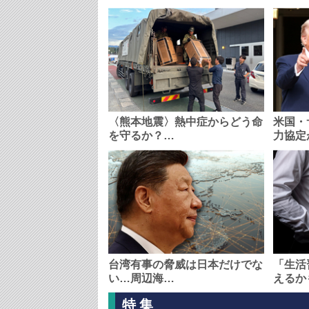
〈熊本地震〉熱中症からどう命
米国・
を守るか？…
力協定
台湾有事の脅威は日本だけでな
「生活
い…周辺海…
えるか
特集