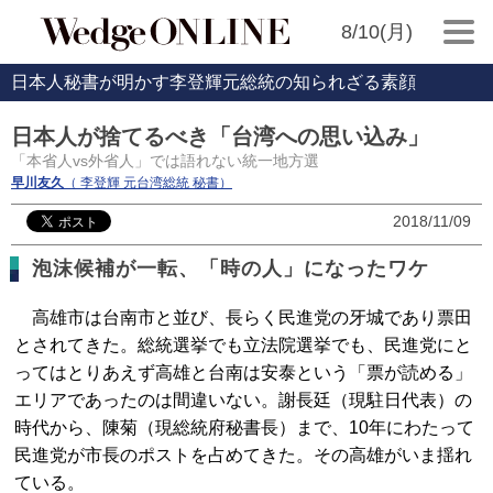
8/10(月)
日本人秘書が明かす李登輝元総統の知られざる素顔
日本人が捨てるべき「台湾への思い込み」
「本省人vs外省人」では語れない統一地方選
早川友久
（ 李登輝 元台湾総統 秘書）
2018/11/09
泡沫候補が一転、「時の人」になったワケ
高雄市は台南市と並び、長らく民進党の牙城であり票田
とされてきた。総統選挙でも立法院選挙でも、民進党にと
ってはとりあえず高雄と台南は安泰という「票が読める」
エリアであったのは間違いない。謝長廷（現駐日代表）の
時代から、陳菊（現総統府秘書長）まで、10年にわたって
民進党が市長のポストを占めてきた。その高雄がいま揺れ
ている。