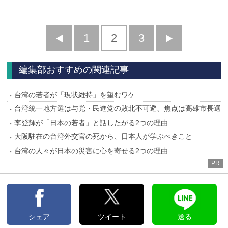
前
1
2
3
次
へ
へ
編集部おすすめの関連記事
台湾の若者が「現状維持」を望むワケ
台湾統一地方選は与党・民進党の敗北不可避、焦点は高雄市長選
李登輝が「日本の若者」と話したがる2つの理由
大阪駐在の台湾外交官の死から、日本人が学ぶべきこと
台湾の人々が日本の災害に心を寄せる2つの理由
PR
シェア
ツイート
送る