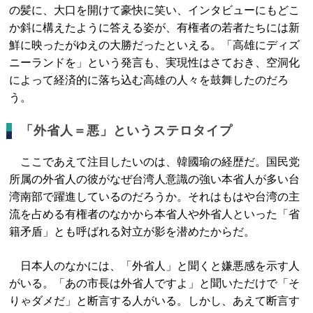
の髪に、大口を開けて豪快に笑い、インタビューにもどこ
か斜に構えたように答える姿が、有権者の若者たちには新
鮮に映ったがゆえの大勝だったといえる。「高雄にディズ
ニーランドを」という発言も、実現性はさておき、空洞化
によって経済的に落ち込む高雄の人々を鼓舞したのだろ
う。
「外省人＝悪」というステロタイプ
ここであえて注目したいのは、韓國瑜の経歴だ。国民党
所属の外省人の彼がなぜ台湾人意識の強い本省人が多い台
湾南部で躍進しているのだろうか。それはもはや台湾の主
流を占める有権者のなかから本省人や外省人といった「省
籍矛盾」とも呼ばれる対立が影を潜めたからだ。
日本人のなかには、「外省人」と聞くと嫌悪感を示す人
がいる。「あの市長は外省人ですよ」と聞いただけで「そ
りゃダメだ」と断言する人がいる。しかし、あえて断言す