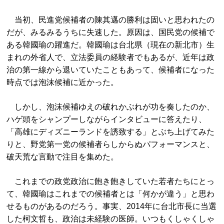
当初、民進党候補者の陳其邁の勝利は固いと思われたの
だが、みるみるうちに失速した。原因は、国民党の候補で
ある韓國瑜の躍進だ。韓國瑜は台北県（現在の新北市）生
まれの外省人で、立法委員の経験者でもあるが、近年は政
治の第一線から退いていたこともあって、候補者になった
時点では泡沫候補に近かった。
しかし、泡沫候補ゆえの破れかぶれが功を奏したのか、
ハゲ頭をシャンプーしながらインタビューに答えたり、
「高雄にディズニーランドを誘致する」とぶち上げてみた
りと、野党第一党の候補者らしからぬパフォーマンスと、
破天荒な言動で注目を集めた。
これまでの政党政治に飽き飽きしていた若者たちにとっ
て、韓國瑜はこれまでの候補者とは「何かが違う」と思わ
せるものがあるのだろう。事実、2014年に台北市長に当選
した柯文哲も、政治は未経験の医師。いつもくしゃくしゃ