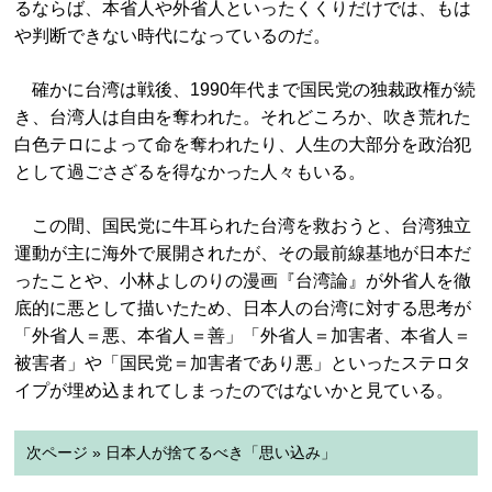
るならば、本省人や外省人といったくくりだけでは、もは
や判断できない時代になっているのだ。
確かに台湾は戦後、1990年代まで国民党の独裁政権が続
き、台湾人は自由を奪われた。それどころか、吹き荒れた
白色テロによって命を奪われたり、人生の大部分を政治犯
として過ごさざるを得なかった人々もいる。
この間、国民党に牛耳られた台湾を救おうと、台湾独立
運動が主に海外で展開されたが、その最前線基地が日本だ
ったことや、小林よしのりの漫画『台湾論』が外省人を徹
底的に悪として描いたため、日本人の台湾に対する思考が
「外省人＝悪、本省人＝善」「外省人＝加害者、本省人＝
被害者」や「国民党＝加害者であり悪」といったステロタ
イプが埋め込まれてしまったのではないかと見ている。
次ページ » 日本人が捨てるべき「思い込み」