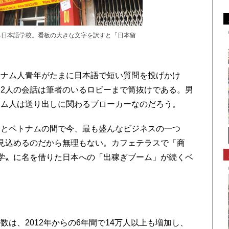
る日本語学校。看板の大きな文字を訳すと「日本留
ナム人青年がたまに日本語で短い質問を投げかけ
2人の会話は筆者のいるロビーまで筒抜けである。男
ナム人は送り出しに関わるブローカーなのだろう。
とベトナムの間で今、最も盛んなビジネスの一つ
見込めるのだから無理もない。カフェテラスで「商
学〟に名を借りた日本への「出稼ぎブーム」が続くベ
は、2012年からの6年間で14万人以上も増加し、