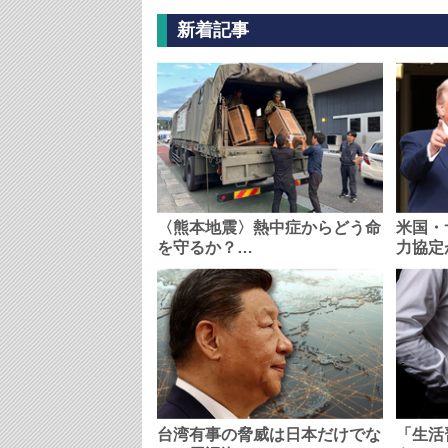
新着記事
〈熊本地震〉熱中症からどう命
米国・
を守るか？…
力協定
台湾有事の脅威は日本だけでな
「生活