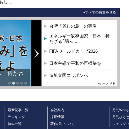
もし…
»すべての特集を見る
台湾「麗しの島」の実像
エネルギー依存国家・日本 持
たざる｢弱み…
FIFAワールドカップ2026
日本主導で平和の再構築を
本 持たざ
造船立国ニッポンへ
»もっと見る
最新記事一覧
会社案内
月刊Wedg
ランキング
採用情報
月刊ひと
特集一覧
著作権について
ウェッジ