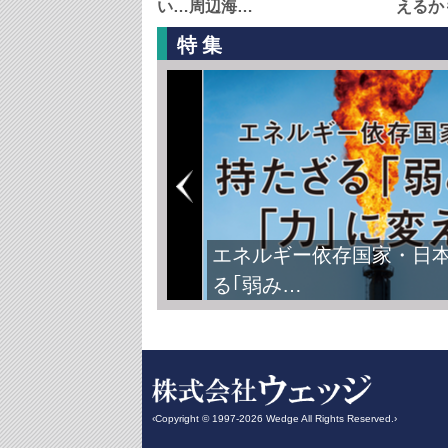
い…周辺海…
えるか
特集
エネルギー依存国家・日
る｢弱み…
‹Copyright © 1997-2026 Wedge All Rights Reserved.›