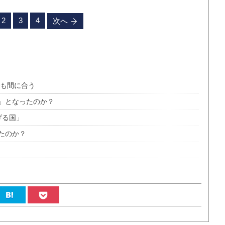
2
3
4
次へ
でも間に合う
」となったのか？
げる国」
たのか？