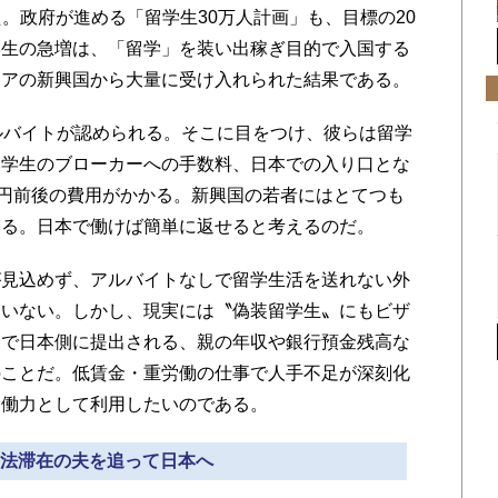
した。政府が進める「留学生30万人計画」も、目標の20
学生の急増は、「留学」を装い出稼ぎ目的で入国する
ジアの新興国から大量に受け入れられた結果である。
ルバイトが認められる。そこに目をつけ、彼らは留学
留学生のブローカーへの手数料、日本での入り口とな
万円前後の費用がかかる。新興国の若者にはとてつも
する。日本で働けば簡単に返せると考えるのだ。
見込めず、アルバイトなしで留学生活を送れない外
ていない。しかし、現実には〝偽装留学生〟にもビザ
由で日本側に提出される、親の年収や銀行預金残高な
のことだ。低賃金・重労働の仕事で人手不足が深刻化
労働力として利用したいのである。
 不法滞在の夫を追って日本へ