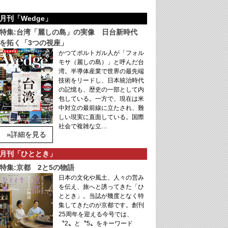
月刊「Wedge」
特集:台湾「麗しの島」の実像 日台新時代
を拓く「3つの視座」
かつてポルトガル人が「フォル
モサ（麗しの島）」と呼んだ台
湾。半導体産業で世界の最先端
技術をリードし、日本統治時代
の記憶も、歴史の一部として内
包している。一方で、現在は米
中対立の最前線に立たされ、難
しい現実に直面している。国際
社会で複雑な立…
»詳細を見る
月刊「ひととき」
特集:京都 2と5の物語
日本の文化や風土、人々の営み
を伝え、旅へと誘ってきた「ひ
ととき」。当誌が幾度となく特
集してきたのが京都です。創刊
25周年を迎える今号では、
〝2〟と〝5〟をキーワード