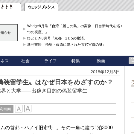
Wedge8月号『台湾「麗しの島」の実像 日台新時代を拓く「3
つの視座」』
お知らせ
ひととき8月号『京都 2と5の物語』
新刊書籍『飛鳥・藤原に隠された古代宮都の謎』
ジネス
社会
ライフ
特集
動画
2018年12月3日
偽装留学生〟はなぜ日本をめざすのか？
業界と大学――出稼ぎ目的の偽装留学生
刷画面
の首都・ハノイ旧市街─。その一角に建つ1泊3000