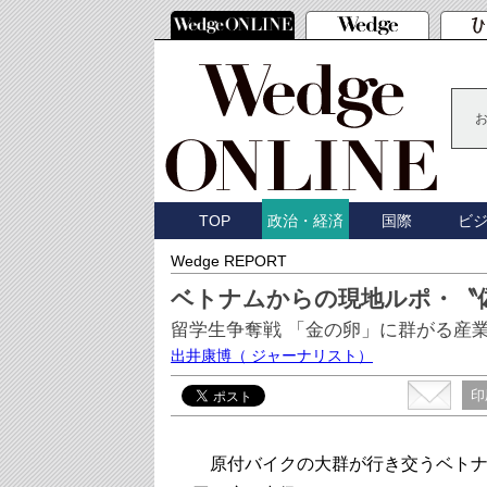
TOP
国際
ビ
政治・経済
Wedge REPORT
ベトナムからの現地ルポ・〝
留学生争奪戦 「金の卵」に群がる産
出井康博
（ ジャーナリスト）
印
原付バイクの大群が行き交うベトナム