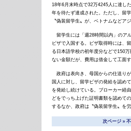
18年6月末時点で32万4245人に達
年を待たず達成された。ただし、留
〝偽装留学生〟が、ベトナムなどア
留学生には「週28時間以内」のア
ビザで入国する。ビザ取得時には、
る日本語学校の初年度分などで150
ない金額だが、費用は借金して工面
政府は表向き、母国からの仕送りが
国人に対し、留学ビザの発給を認め
を発給し続けている。ブローカー経
どをでっち上げた証明書類を認めて
するなか、政府は〝偽装留学生〟を
次ページ »