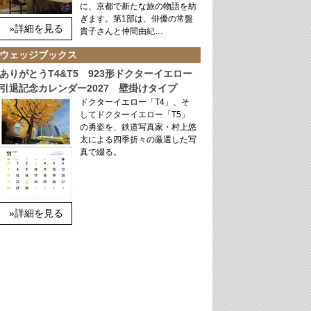
に、京都で新たな旅の物語を紡
ぎます。第1部は、俳優の常盤
»詳細を見る
貴子さんと仲間由紀…
ウェッジブックス
ありがとうT4&T5 923形ドクターイエロー
引退記念カレンダー2027 壁掛けタイプ
ドクターイエロー「T4」、そ
してドクターイエロー「T5」
の勇姿を、鉄道写真家・村上悠
太による四季折々の厳選した写
真で綴る。
»詳細を見る