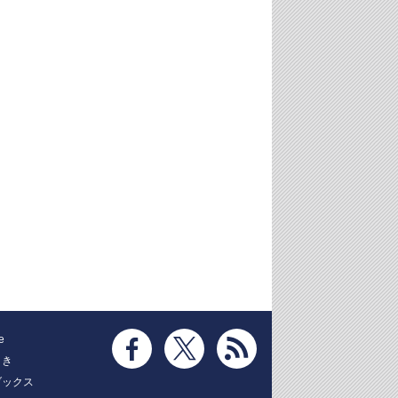
e
とき
ブックス