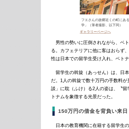
フエさんの故郷近くの町にあ
学」（筆者撮影、以下同）
ギャラリーページへ
男性の勢いに圧倒されながら、ベト
る。カフェテリアに他に客はおらず、
性は日本での留学生受け入れ、ベト
留学生の斡旋（あっせん）は、日本
だ。1人の斡旋で数十万円の手数料が
談」に耽（ふけ）る2人の姿は、〝留
トナムを象徴する光景だった。
150万円の借金を背負い来日
日本の教育機関に在籍する留学生の数