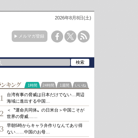
2026年8月8日(土)
メルマガ登録
ランキング
1時間
24時間
1週間
いいね
台湾有事の脅威は日本だけでない…周辺
1
海域に進出する中国…
＜〝運命共同体〟の日米台＞中国こそが
2
世界の脅威....…
早朝5時からキャラ弁作りなんてあり得
3
ない……中国のお母…