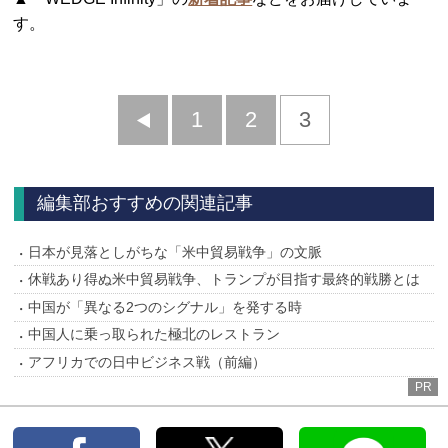
す。
前
1
2
3
へ
編集部おすすめの関連記事
日本が見落としがちな「米中貿易戦争」の文脈
休戦あり得ぬ米中貿易戦争、トランプが目指す最終的戦勝とは
中国が「異なる2つのシグナル」を発する時
中国人に乗っ取られた極北のレストラン
アフリカでの日中ビジネス戦（前編）
PR