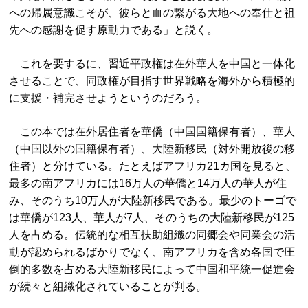
への帰属意識こそが、彼らと血の繋がる大地への奉仕と祖
先への感謝を促す原動力である」と説く。
これを要するに、習近平政権は在外華人を中国と一体化
させることで、同政権が目指す世界戦略を海外から積極的
に支援・補完させようというのだろう。
この本では在外居住者を華僑（中国国籍保有者）、華人
（中国以外の国籍保有者）、大陸新移民（対外開放後の移
住者）と分けている。たとえばアフリカ21カ国を見ると、
最多の南アフリカには16万人の華僑と14万人の華人が住
み、そのうち10万人が大陸新移民である。最少のトーゴで
は華僑が123人、華人が7人、そのうちの大陸新移民が125
人を占める。伝統的な相互扶助組織の同郷会や同業会の活
動が認められるばかりでなく、南アフリカを含め各国で圧
倒的多数を占める大陸新移民によって中国和平統一促進会
が続々と組織化されていることが判る。