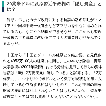
20兆米ドルに及ぶ習近平政権の「隠し資産」と
は？
冒頭に示したカナダ政府に対する抗議の署名活動がソマ
リアの中国和平統一促進会などアフリカを中心に進められ
ているのも、なにやら納得ができそうだ。ここからも習近
平政権の世界戦略に占めるアフリカの重要性が浮かんでく
るようだ。
中国から「中国とグローバル経済とを結ぶ要」と見做さ
れる4952万100人の経済力に関し、この本では陳雲・青華
大学教授の2007年段階における分析を援用して彼らの資本
総額は「既に2万億美元に達している」と試算する。「2万
億美元」、つまり20兆米ドルという数字が現状を的確に反
映しているか判断する術はないものの、これが中国の国家
財政の統計には計上されないことはもちろんだが、習近平
政権にとっては“隠し資産”といえないこともないだろう。