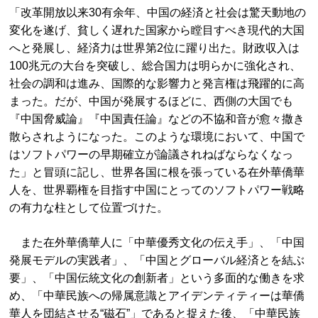
「改革開放以来30有余年、中国の経済と社会は驚天動地の
変化を遂げ、貧しく遅れた国家から瞠目すべき現代的大国
へと発展し、経済力は世界第2位に躍り出た。財政収入は
100兆元の大台を突破し、総合国力は明らかに強化され、
社会の調和は進み、国際的な影響力と発言権は飛躍的に高
まった。だが、中国が発展するほどに、西側の大国でも
『中国脅威論』『中国責任論』などの不協和音が愈々撒き
散らされようになった。このような環境において、中国で
はソフトパワーの早期確立が論議されねばならなくなっ
た」と冒頭に記し、世界各国に根を張っている在外華僑華
人を、世界覇権を目指す中国にとってのソフトパワー戦略
の有力な柱として位置づけた。
また在外華僑華人に「中華優秀文化の伝え手」、「中国
発展モデルの実践者」、「中国とグローバル経済とを結ぶ
要」、「中国伝統文化の創新者」という多面的な働きを求
め、「中華民族への帰属意識とアイデンティティーは華僑
華人を団結させる“磁石”」であると捉えた後、「中華民族