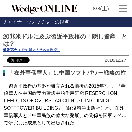
8/8(土)
チャイナ・ウォッチャーの視点
20兆米ドルに及ぶ習近平政権の「隠し資産」と
は？
樋泉克夫
（ 愛知県立大学名誉教授）
2018/12/27
「在外華僑華人」は中国ソフトパワー戦略の柱
習近平政権の基盤が確立される前後の2015年7月、『華
僑華人在中国軟実力建設中的作用研究 RESERCH ON
EFFECTS OF OVERSEAS CHINESE IN CHINESE
SOFTPOWER BUILDING』（経済科学出版社）が、在外
華僑華人と「中華民族の偉大な発展」の関係を国家レベル
で研究した成果として出版された。