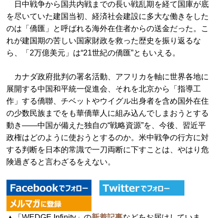
日中戦争から国共内戦までの長い戦乱期を経て国庫が底
を尽いていた建国当初、経済社会建設に多大な働きをした
のは「僑匯」と呼ばれる海外在住者からの送金だった。こ
れが建国期の苦しい国家財政を救った歴史を振り返るな
ら、「2万億美元」は“21世紀の僑匯”ともいえる。
カナダ政府批判の署名活動、アフリカを軸に世界各地に
展開する中国和平統一促進会、それを北京から「指導工
作」する僑聯、チベットやウイグル出身者を含め国外在住
の少数民族までをも華僑華人に組み込んでしまおうとする
動き――中国が備えた独自の“戦略資源”を、今後、習近平
政権はどのように使おうとするのか。米中戦争の行方に対
する判断を日本的常識で一刀両断に下すことは、やはり危
険過ぎると言わざるをえない。
▲「WEDGE Infinity」の
新着記事
などをお届けしていま