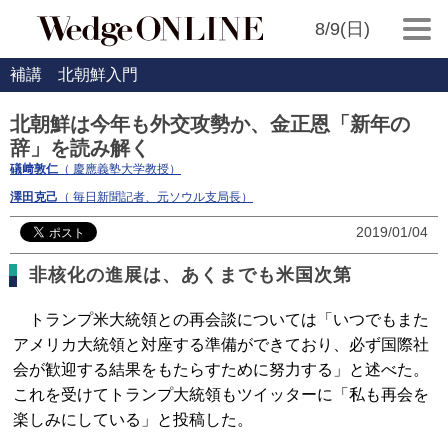
8/9(日)
補講 北朝鮮入門
北朝鮮は今年も外交攻勢か、金正恩「新年の
辞」を読み解く
礒﨑敦仁
（ 慶應義塾大学教授）
澤田克己
（ 毎日新聞記者、元ソウル支局長）
2019/01/04
非核化の進展は、あくまでも米国次第
トランプ米大統領との再会談については「いつでもまた
アメリカ大統領と対座する準備ができており、必ず国際社
会が歓迎する結果をもたらすために努力する」と述べた。
これを受けてトランプ大統領もツイッターに「私も再会を
楽しみにしている」と投稿した。