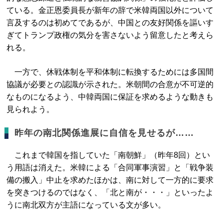
ている。金正恩委員長が新年の辞で米韓両国以外について
言及するのは初めてであるが、中国との友好関係を謳いす
ぎてトランプ政権の気分を害さないよう留意したと考えら
れる。
一方で、休戦体制を平和体制に転換するためには多国間
協議が必要との認識が示された。米朝間の合意が不可逆的
なものになるよう、中韓両国に保証を求めるような動きも
見られよう。
昨年の南北関係進展に自信を見せるが……
これまで韓国を指していた「南朝鮮」（昨年8回）とい
う用語は消えた。米韓による「合同軍事演習」と「戦争装
備の搬入」中止を求めたほかは、南に対して一方的に要求
を突きつけるのではなく、「北と南が・・・」といったよ
うに南北双方が主語になっている文が多い。