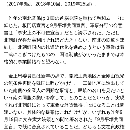
（2017年6回、2018年10回、2019年25回）。
昨年の南北関係は３回の首脳会談を重ねて融和ムードに
転じた。板門店宣言と9月平壌共同宣言、軍事分野の合意
書は「事実上の不可侵宣言」だとも誇示された。ただし、
北朝鮮が得た実利はそれほど大きくない。南北の鉄道を連
結し、北朝鮮国内の鉄道近代化を進めようという事業は着
工式にこぎつけたものの、国連制裁がかかったままでは本
格的な事業開始など望めない。
金正恩委員長は新年の辞で、開城工業地区と金剛山観光
の無条件再開を韓国に呼びかけた。「工業地区に進出して
いた南側の企業人の困難な事情と、民族の名山を見たいと
いう南の同胞の願いを察して」とのことだというが、実現
すれば北朝鮮にとって重要な外貨獲得手段になることは間
違いない。具体的な提案はこれだけだが、いずれも昨年9
月19日に文在寅大統領との間で署名された「9月平壌共同
宣言」で既に合意されていることだ。どちらも文在寅政権