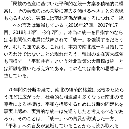
「民族の合意に基づいた平和的な統一方案を積極的に模
索し、その実現のため真摯に努力を傾けるべき」との表現
もあるものの、実際には南北関係が進展するにつれて「統
一」への言及は激減している（2016年27回、2017年17
回、2018年12回、今年7回）。本当に統一を目指すのなら
ば南北関係の進展に鼓舞されて「統一」を強調するだろう
が、むしろ逆である。これは、本気で南北統一を目指して
いるわけではないことの現れだろう。韓国の文在寅大統領
も同様で、「平和共存」という対北政策の大目標は統一と
は距離を置いた考え方である。この点では南北の思惑は一
致している。
70年間の分断を経て、南北の経済的格差は比較をためら
うほどに広がった。社会的な相違点も多くなった南北の指
導者による抱擁は、平和を構築するために分断の固定化を
事実上認め、実質的な統一は先送りしたと考えるべきであ
ろう。そのことは、「統一」への言及が激減した一方、
「平和」への言及が急増していることからも読み取れる