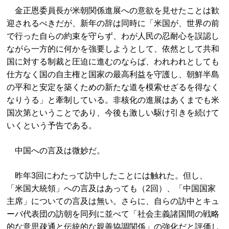
金正恩委員長が米朝関係進展への意欲を見せたことは歓
迎されるべきだが、新年の辞は同時に「米国が、世界の前
で行った自らの約束を守らず、わが人民の忍耐心を誤認し
ながら一方的に何かを強要しようとして、依然として共和
国に対する制裁と圧迫に進むのならば、われわれとしても
仕方なく国の自主権と国家の最高利益を守護し、朝鮮半島
の平和と安定を築くための新たな道を模索せざるを得なく
なりうる」と牽制している。非核化の進展はあくまでも米
国次第ということであり、今後も激しい駆け引きを続けて
いくという予告である。
中国への言及は微妙だ。
昨年3回にわたって訪中したことには触れた。但し、
「米国大統領」への言及はあっても（2回）、「中国国家
主席」についての言及は無い。さらに、自らの訪中とキュ
ーバ代表団の訪朝を同列に並べて「社会主義諸国間の戦略
的な意思疎通と伝統的な親善協調関係」の強化だと評価し