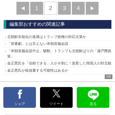
前
1
2
3
4
次
へ
へ
編集部おすすめの関連記事
北朝鮮非核化の進展はトランプ政権の対応次第か
「茶番劇」とは言えない米朝首脳会談
「米朝首脳会談中止」騒動、トランプも北朝鮮ばりの「瀬戸際政
策」
金正恩氏を「信頼できる」人が８割に！急変した韓国人の対北観
金正恩氏が核放棄する可能性はあるか
PR
シェア
ツイート
送る