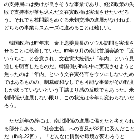
の支持層には受けが良さそうな事業であり、経済政策の失
敗で支持率が落ち込んだ文在寅政権は実現させたいだろ
う。それでも核問題をめぐる米朝交渉の進展がなければ、
どちらの事業もスムーズに進めることは難しい。
韓国政府は昨年末、金正恩委員長のソウル訪問を実現さ
せることに執着していた。昨年９月の南北首脳会談で「近
いうちに」と合意され、文在寅大統領が「年内」という見
通しを明言したものだ。韓国側が昨年中に実現させようと
焦ったのは「年内」という文在寅発言をウソにしないため
ではあるものの、制裁緩和なしでも可能な事業がその程度
しか残っていないという手詰まり感の反映でもあった。米
朝関係が進展しない限り、この状況は今年も変わらないだ
ろう。
ただ新年の辞には、南北関係の進展に備えたと考えられ
る部分もある。「社会主義」への言及が32回に及んだこと
だ（昨年22回）。「どんなに情勢や環境が変わろうと