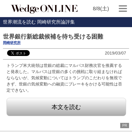
8/8(土)
世界潮流を読む 岡崎研究所論評集
世界銀行新総裁候補を待ち受ける困難
岡崎研究所
2019/03/07
トランプ米大統領は世銀の総裁にマルパス財務次官を推薦する
と発表した。マルパスは世銀の多くの挑戦に取り組まなければ
ならないが、気候変動についてはトランプのこだわりを無視で
きず、世銀の気候変動への融資にブレーキをかける可能性は否
定できない。
本文を読む
PR