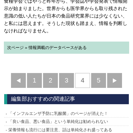
食糧学会ではやっと昨年から、学会誌や学会発表で情報開
示が始まりました。世界からも医学界からも取り残された
意識の低い人たちが日本の食品研究業界には少なくない、
と私には思えます。そうした現状も踏まえ、情報を判断し
なければなりません。
次ページ » 情報満載のデータベースがある
前
1
2
3
4
5
へ
へ
編集部おすすめの関連記事
「インフルエンザ予防に乳酸菌」のページが消えた！
「良い食品、悪い食品」という単純化は勧められない
栄養情報も流行には要注意、話は単純化され盛ってある