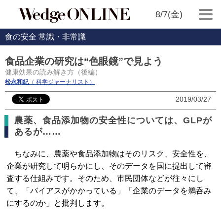
8/7(金)
食の安全 常識・非常識
食品企業の研究は“色眼鏡”で見よう
健康効果の読み解き方（後編）
松永和紀
（ 科学ジャーナリスト）
2019/03/27
農薬、食品添加物の安全性については、GLPが
あるが……
ちなみに、農薬や食品添加物はそのリスク、安全性を、
企業が研究して明らかにし、そのデータを国に提出して審
査する仕組みです。そのため、市民団体などが往々にし
て、「バイアスがかかっている」「企業のデータを鵜呑み
にするのか」と批判します。