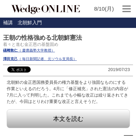
8/10(月)
補講 北朝鮮入門
王朝の性格強める北朝鮮憲法
着々と進む金正恩の基盤固め
礒﨑敦仁
（ 慶應義塾大学教授）
澤田克己
（ 毎日新聞記者、元ソウル支局長）
2019/07/23
北朝鮮の金正恩国務委員長の権力基盤をより強固なものにする
作業といえるのだろう。4月に「修正補充」された憲法の内容が
7月に入って判明した。これまでも小幅な改正は繰り返されてき
たが、今回はとりわけ重要な改正と言えそうだ。
本文を読む