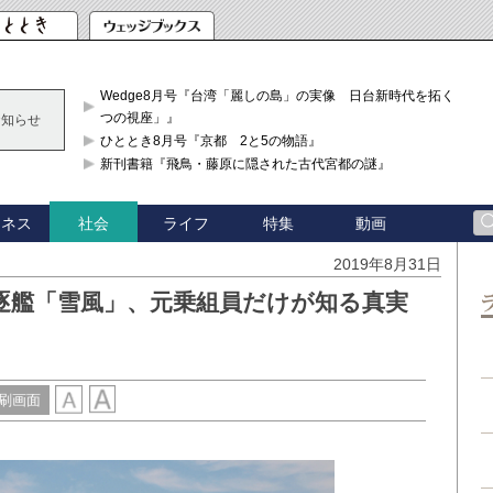
Wedge8月号『台湾「麗しの島」の実像 日台新時代を拓く「3
つの視座」』
お知らせ
ひととき8月号『京都 2と5の物語』
新刊書籍『飛鳥・藤原に隠された古代宮都の謎』
ジネス
ライフ
特集
動画
社会
2019年8月31日
逐艦「雪風」、元乗組員だけが知る真実
刷画面