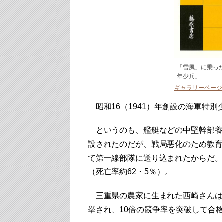
「雪風」に乗っ
年少兵」
ギャラリーページ
昭和16（1941）年創設の海軍特
というのも、艦艇などの中堅幹部養成
設されたのだが、戦局悪化のため教
て第一線部隊に送り込まれたからだ。第
（死亡率約62・5％）。
三重県の農家に生まれた西崎さんは
挙され、10倍の競争率を突破して合