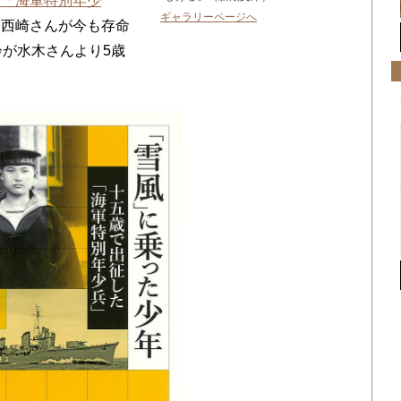
た「海軍特別年少
ギャラリーページへ
、西崎さんが今も存命
齢が水木さんより5歳