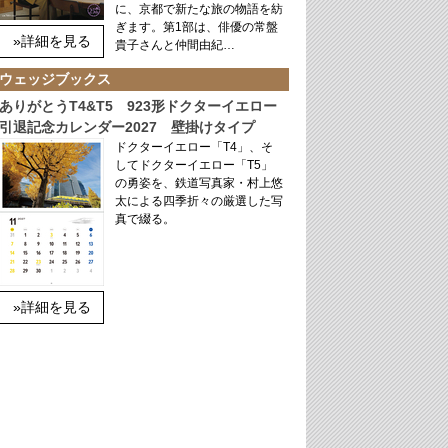
に、京都で新たな旅の物語を紡
ぎます。第1部は、俳優の常盤
»詳細を見る
貴子さんと仲間由紀…
ウェッジブックス
ありがとうT4&T5 923形ドクターイエロー
引退記念カレンダー2027 壁掛けタイプ
ドクターイエロー「T4」、そ
してドクターイエロー「T5」
の勇姿を、鉄道写真家・村上悠
太による四季折々の厳選した写
真で綴る。
»詳細を見る