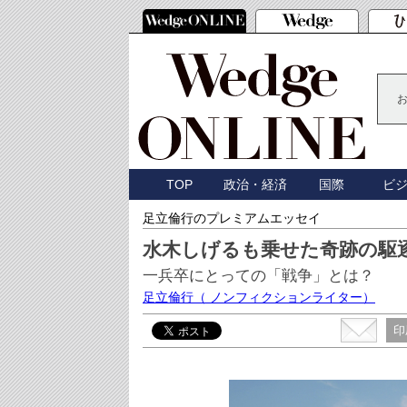
TOP
政治・経済
国際
ビ
足立倫行のプレミアムエッセイ
水木しげるも乗せた奇跡の駆
一兵卒にとっての「戦争」とは？
足立倫行
（ ノンフィクションライター）
印