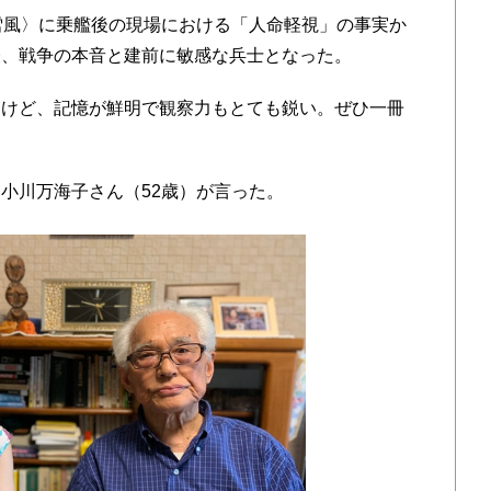
雪風〉に乗艦後の現場における「人命軽視」の事実か
表、戦争の本音と建前に敏感な兵士となった。
けど、記憶が鮮明で観察力もとても鋭い。ぜひ一冊
小川万海子さん（52歳）が言った。