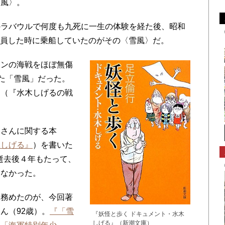
雪風〉。
ラバウルで何度も九死に一生の体験を経た後、昭和
に復員した時に乗船していたのがその〈雪風〉だ。
ンの海戦をほぼ無傷
れた「雪風」だった。
」（『水木しげるの戦
さんに関する本
木しげる』
）を書いた
の逝去後４年もたって、
しなかった。
務めたのが、今回著
ん（92歳）。
『「雪
『妖怪と歩く ドキュメント・水木
しげる』（新潮文庫）