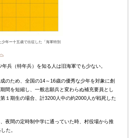
た少年ー十五歳で出征した「海軍特別
へ
別少年兵（特年兵）を知る人は旧海軍でも少ない。
のため、全国の14～16歳の優秀な少年を対象に創
育期間を短縮し、一般志願兵と変わらぬ補充要員とし
１期生の場合、計3200人中の約2000人が戦死した
、夜間の定時制中学に通っていた時、村役場から推
格した。