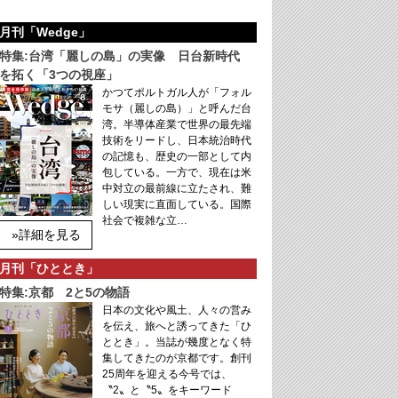
月刊「Wedge」
特集:台湾「麗しの島」の実像 日台新時代
を拓く「3つの視座」
かつてポルトガル人が「フォル
モサ（麗しの島）」と呼んだ台
湾。半導体産業で世界の最先端
技術をリードし、日本統治時代
の記憶も、歴史の一部として内
包している。一方で、現在は米
中対立の最前線に立たされ、難
しい現実に直面している。国際
社会で複雑な立…
»詳細を見る
月刊「ひととき」
特集:京都 2と5の物語
日本の文化や風土、人々の営み
を伝え、旅へと誘ってきた「ひ
ととき」。当誌が幾度となく特
集してきたのが京都です。創刊
25周年を迎える今号では、
〝2〟と〝5〟をキーワード