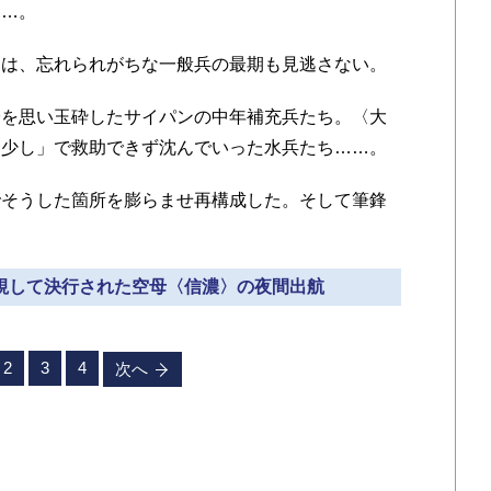
……。
は、忘れられがちな一般兵の最期も見逃さない。
を思い玉砕したサイパンの中年補充兵たち。〈大
と少し」で救助できず沈んでいった水兵たち……。
そうした箇所を膨らませ再構成した。そして筆鋒
。
無視して決行された空母〈信濃〉の夜間出航
2
3
4
次へ