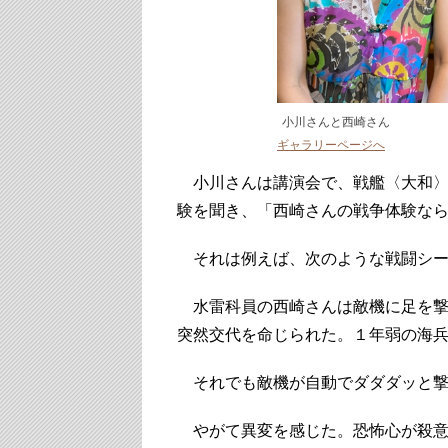
小川さんと西崎さん
ギャラリーページへ
小川さんは講演会で、戦艦〈大和〉
験を聞き、「西崎さんの戦争体験な
それは例えば、次のような戦闘シー
水雷科員の西崎さんは敵機に足を撃
突然交代を命じられた。１年弱の海
それでも敵機が自動でダダダッと撃
やがて異変を感じた。恐怖心が殺意