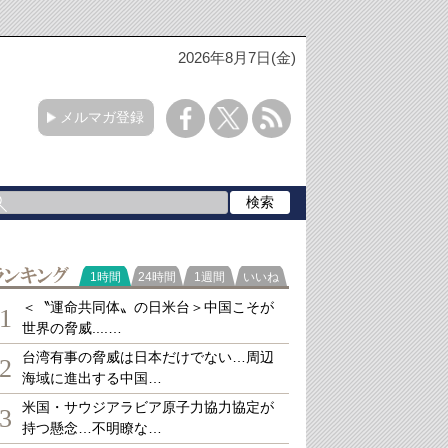
2026年8月7日(金)
メルマガ登録
ランキング
1時間
24時間
1週間
いいね
＜〝運命共同体〟の日米台＞中国こそが
1
世界の脅威....…
台湾有事の脅威は日本だけでない…周辺
2
海域に進出する中国…
米国・サウジアラビア原子力協力協定が
3
持つ懸念…不明瞭な…