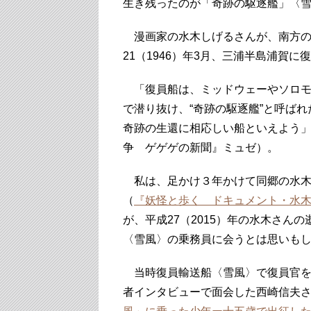
生き残ったのが「奇跡の駆逐艦」〈
漫画家の水木しげるさんが、南方の
21（1946）年3月、三浦半島浦賀
「復員船は、ミッドウェーやソロモ
で潜り抜け、“奇跡の駆逐艦”と呼ば
奇跡の生還に相応しい船といえよう
争 ゲゲゲの新聞』ミュゼ）。
私は、足かけ３年かけて同郷の水木
（
『妖怪と歩く ドキュメント・水
が、平成27（2015）年の水木さん
〈雪風〉の乗務員に会うとは思いも
当時復員輸送船〈雪風〉で復員官を
者インタビューで面会した西崎信夫さ