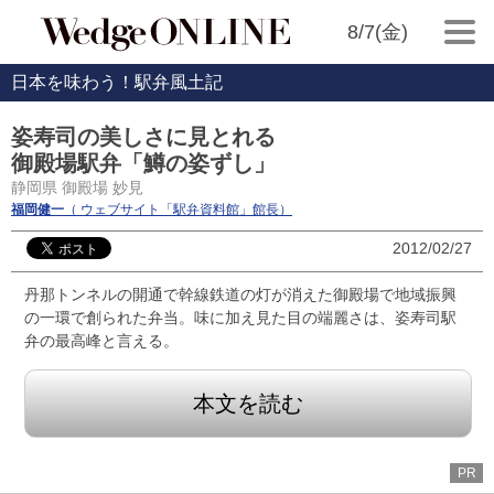
8/7(金)
日本を味わう！駅弁風土記
姿寿司の美しさに見とれる
御殿場駅弁「鱒の姿ずし」
静岡県 御殿場 妙見
福岡健一
（ ウェブサイト「駅弁資料館」館長）
2012/02/27
丹那トンネルの開通で幹線鉄道の灯が消えた御殿場で地域振興
の一環で創られた弁当。味に加え見た目の端麗さは、姿寿司駅
弁の最高峰と言える。
本文を読む
PR