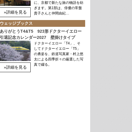
に、京都で新たな旅の物語を紡
ぎます。第1部は、俳優の常盤
»詳細を見る
貴子さんと仲間由紀…
ウェッジブックス
ありがとうT4&T5 923形ドクターイエロー
引退記念カレンダー2027 壁掛けタイプ
ドクターイエロー「T4」、そ
してドクターイエロー「T5」
の勇姿を、鉄道写真家・村上悠
太による四季折々の厳選した写
真で綴る。
»詳細を見る