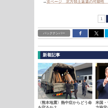
→
次ページ 北方領土返還の可能性
1
バックナンバー
新着記事
〈熊本地震〉熱中症からどう命
米国・
を守るか？…
力協定