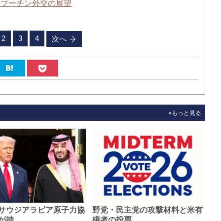
 プーチン外交の展望
2
3
4
次へ
»もっと見る
サウジアラビア原子力協
野党・民主党の攻撃材料と米有
が持…
権者の投票…