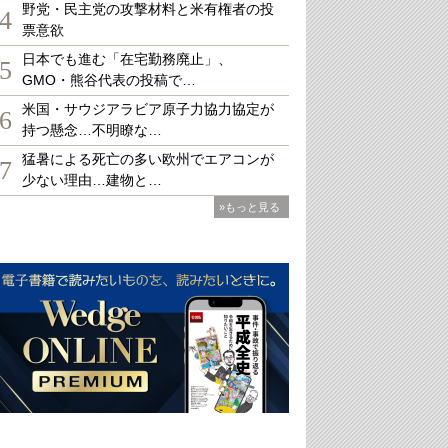
野党・民主党の攻撃材料と米有権者の投
4
票意欲
日本でも進む「在宅勤務廃止」、
5
GMO・熊谷代表の投稿で…
米国・サウジアラビア原子力協力協定が
6
持つ懸念…不明瞭な…
猛暑による死亡の多い欧州でエアコンが
7
少ない理由…建物と…
»もっと見る