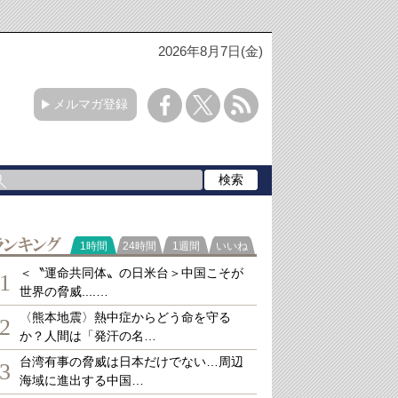
2026年8月7日(金)
メルマガ登録
ランキング
1時間
24時間
1週間
いいね
＜〝運命共同体〟の日米台＞中国こそが
1
世界の脅威....…
〈熊本地震〉熱中症からどう命を守る
2
か？人間は「発汗の名…
台湾有事の脅威は日本だけでない…周辺
3
海域に進出する中国…