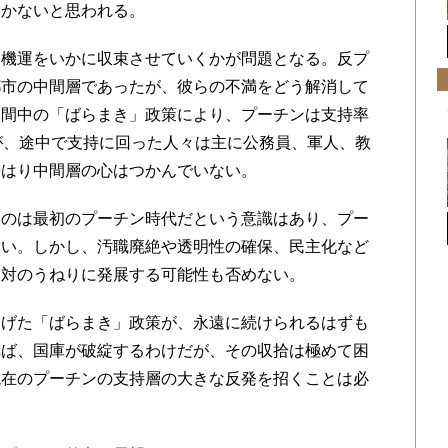
いかないと思われる。
機運をいかに収束させていくかが問題となる。反プ
都市の中間層であったが、彼らの不満をどう解消して
期間中の「ばらまき」政策により、プーチンは支持率
が、途中で支持に回った人々は主に公務員、軍人、教
やはり中間層の心はつかんでいない。
のは最初のプーチン時代だという意識はあり、プー
高い。しかし、汚職廃絶や透明性の確保、民主化など
反対のうねりに発展する可能性も否めない。
げた「ばらまき」政策が、永遠に続けられるはずも
れば、国庫が破綻するわけだが、その収拾は極めて困
現在のプーチンの支持層の大きな反発を招くことは必