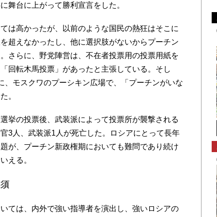
共に舞台に上がって勝利宣言をした。
ては高かったが、以前のような国民の熱狂はそこに
数を超えなかったし、他に選択肢がないからプーチン
る。さらに、野党陣営は、不在者投票用の投票用紙を
う「回転木馬投票」があったと主張している。そし
に、モスクワのプーシキン広場で、「プーチンがいな
した。
選挙の投票後、武装派によって投票所が襲撃される
官3人、武装派1人が死亡した。ロシアにとって長年
問題が、プーチン新政権期においても難問であり続け
といえる。
必須
いては、内外で強い指導者を演出し、強いロシアの