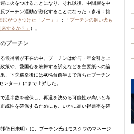
機運に火をつけることになり、それ以後、中間層を中
る反プーチン運動が激化することになった（参考：拙
に国民がつきつけた「ノー」」
；
「プーチンの飼い犬も
到来するか？」
）。
プのプーチン
る候補者が不在の中、プーチンは給与・年金引き上
の政策や、愛国心を鼓舞する訴えなどを主要紙への論
果、下院選挙後には40%台前半まで落ちたプーチン
ダセンター）にまで上昇した。
で過半数を確保し、再選を決める可能性が高いと考
と正統性を確保するためにも、いかに高い得票率を確
時間5日未明）に、プーチン氏はモスクワのマネージ