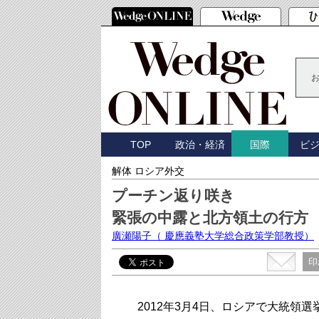
TOP
政治・経済
ビ
国際
解体 ロシア外交
プーチン返り咲き
緊張の中露と北方領土の行方
廣瀬陽子
（ 慶應義塾大学総合政策学部教授）
印
2012年3月4日、ロシアで大統領選