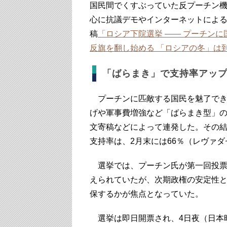
国民間でくすぶっていた反プーチン
心に抗議デモやインターネットによ
稿
「ロシア下院選挙 ―― プーチン
反旗を翻し始める 「ロシアの冬」は
「ばらまき」で支持率アッ
プーチンに匹敵する国民を魅了でき
げや軍事費増強など「ばらまき型」
文寄稿などによって連発した。その結
支持率は、2月末には66％（レヴァ
選挙では、プーチン氏が第一回投票
えられていたが、次期政権の安定性
保するかが焦点となっていた。
選挙は即日開票され、4日夜（日本