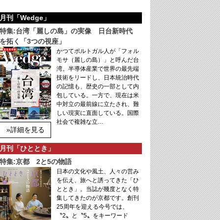
月刊「Wedge」
特集:台湾「麗しの島」の実像 日台新時代
を拓く「3つの視座」
かつてポルトガル人が「フォル
モサ（麗しの島）」と呼んだ台
湾。半導体産業で世界の最先端
技術をリードし、日本統治時代
の記憶も、歴史の一部として内
包している。一方で、現在は米
中対立の最前線に立たされ、難
しい現実に直面している。国際
社会で複雑な立…
»詳細を見る
月刊「ひととき」
特集:京都 2と5の物語
日本の文化や風土、人々の営み
を伝え、旅へと誘ってきた「ひ
ととき」。当誌が幾度となく特
集してきたのが京都です。創刊
25周年を迎える今号では、
〝2〟と〝5〟をキーワード