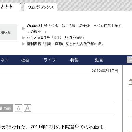
Wedge8月号『台湾「麗しの島」の実像 日台新時代を拓く「3
つの視座」』
お知らせ
ひととき8月号『京都 2と5の物語』
新刊書籍『飛鳥・藤原に隠された古代宮都の謎』
ジネス
社会
ライフ
特集
動画
2012年3月7日
刷画面
挙が行われた。2011年12月の下院選挙での不正は、