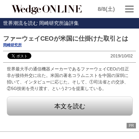
8/8(土)
世界潮流を読む 岡崎研究所論評集
ファーウェイCEOが米国に仕掛けた取引とは
岡崎研究所
2019/10/02
世界最大手の通信機器メーカーであるファーウェイCEOの任正
非が接待外交に出た。米国の著名コラムニストを中国の深圳に
招いて、インタビューに応じた。そして、①司法省との交渉、
②5G技術を売り渡す、という2つを提案している。
本文を読む
PR