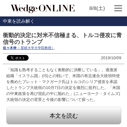
8/8(土)
中東を読み解く
衝動的決定に対米不信極まる、トルコ侵攻に青
信号のトランプ
佐々木伸
（ 星槎大学大学院教授）
2019/10/09
「知識も熟考することもなく衝動的に決断している」。過激派
組織「イスラム国」(IS)との戦いで、米国の有志連合大統領特使
を務めたブレット・マクガーク氏はトルコのシリア侵攻を承認
したトランプ大統領の10月7日の決定を痛烈に批判した。「米国
の中東政策を再び混乱の中に陥れた」(ニューヨーク・タイムズ)
大統領の決定の背景と今後の影響について探った。
本文を読む