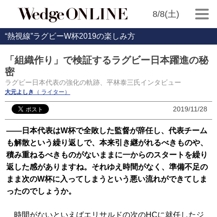
8/8(土)
“熱視線”ラグビーW杯2019の楽しみ方
「組織作り」で検証するラグビー日本躍進の秘
密
ラグビー日本代表の強化の軌跡、平林泰三氏インタビュー
大元よしき
（ ライター）
2019/11/28
――日本代表はW杯で全敗した監督が辞任し、代表チーム
も解散という繰り返しで、本来引き継がれるべきものや、
積み重ねるべきものがないままに一からのスタートを繰り
返した感がありますね。それゆえ時間がなく、準備不足の
まま次のW杯に入ってしまうという悪い流れができてしま
ったのでしょうか。
時間がないといえばエリサルドの次のHCに就任したジ