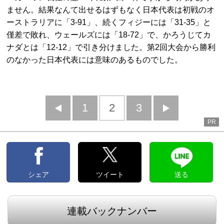
ません。結果なんて出せるはずもなく日本代表は初戦のオ
ーストラリアに「3-91」、続くフィジーには「31-35」と
僅差で敗れ、ウェールズには「18-72」で、かろうじてカ
ナダとは「12-12」で引き分けました。第2回大会から勝利
のなかった日本代表には意味のあるものでした。
前
1
2
3
次
PR
へ
へ
シェア
ツイート
送る
連載バックナンバー