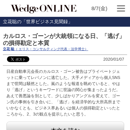
8/7(金)
立花聡の「世界ビジネス見聞録」
カルロス・ゴーンが大統領になる日、「逃げ」
の損得勘定と本質
立花 聡
（ エリス・コンサルティング代表・法学博士）
2020/01/07
日産自動車元会長のカルロス・ゴーン被告はプライベートジェ
ットに乗ってレバノンに逃亡した。大手メディアから個人SNS
まで世間は騒然とした。嵐のような報道を眺めていると、やは
り「逃げ」というキーワードに世論の関心が集まったようだ。
あえて善悪論を別として、少しばかりアングルを変えて、ゴー
ン氏の事例を引き合いに、「逃げ」を経済学的な大所高所まで
いかなくとも、ビジネス界あるいは個人の損得勘定といったと
ころから、2、3の観点を提示したいと思う。