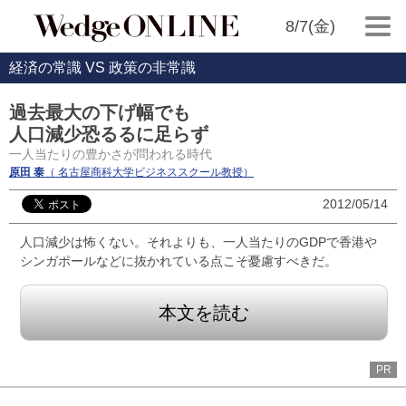
8/7(金)
経済の常識 VS 政策の非常識
過去最大の下げ幅でも
人口減少恐るるに足らず
一人当たりの豊かさが問われる時代
原田 泰
（ 名古屋商科大学ビジネススクール教授）
2012/05/14
人口減少は怖くない。それよりも、一人当たりのGDPで香港や
シンガポールなどに抜かれている点こそ憂慮すべきだ。
本文を読む
PR