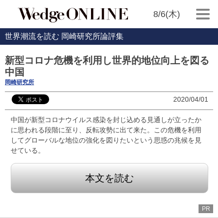
8/6(木)
世界潮流を読む 岡崎研究所論評集
新型コロナ危機を利用し世界的地位向上を図る
中国
岡崎研究所
2020/04/01
中国が新型コロナウイルス感染を封じ込める見通しが立ったか
に思われる段階に至り、反転攻勢に出て来た。この危機を利用
してグローバルな地位の強化を図りたいという思惑の兆候を見
せている。
本文を読む
PR