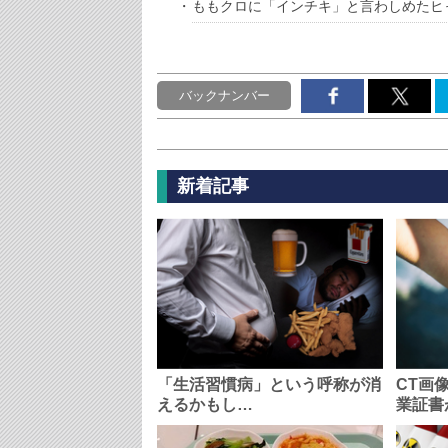
ももクロに「インチキ」と言わしめたヒ
バックナンバー
新着記事
「生活習慣病」という呼称が消
CT画
えるかもし…
業証書