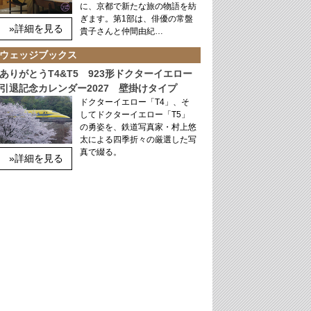
に、京都で新たな旅の物語を紡
ぎます。第1部は、俳優の常盤
»詳細を見る
貴子さんと仲間由紀…
ウェッジブックス
ありがとうT4&T5 923形ドクターイエロー
引退記念カレンダー2027 壁掛けタイプ
ドクターイエロー「T4」、そ
してドクターイエロー「T5」
の勇姿を、鉄道写真家・村上悠
太による四季折々の厳選した写
真で綴る。
»詳細を見る