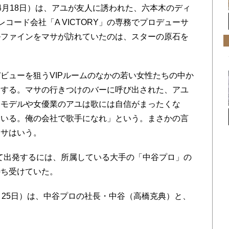
月18日）は、アユが友人に誘われた、六本木のディ
コード会社「A VICTORY」の専務でプロデューサ
ルファインをマサが訪れていたのは、スターの原石を
ューを狙うVIPルームのなかの若い女性たちの中か
をする。マサの行きつけのバーに呼び出された、アユ
。モデルや女優業のアユは歌には自信がまったくな
ている。俺の会社で歌手になれ」という。まさかの言
マサはいう。
して出発するには、所属している大手の「中谷プロ」の
待ち受けていた。
25日）は、中谷プロの社長・中谷（高橋克典）と、