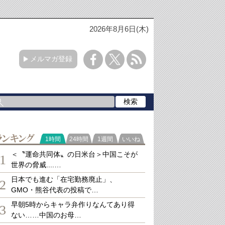
2026年8月6日(木)
メルマガ登録
ランキング
1時間
24時間
1週間
いいね
＜〝運命共同体〟の日米台＞中国こそが
1
世界の脅威....…
日本でも進む「在宅勤務廃止」、
2
GMO・熊谷代表の投稿で…
早朝5時からキャラ弁作りなんてあり得
3
ない……中国のお母…