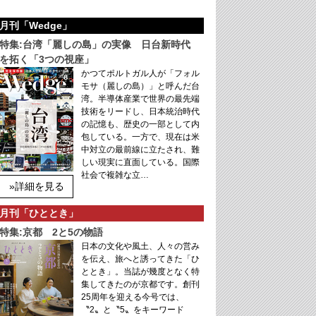
月刊「Wedge」
特集:台湾「麗しの島」の実像 日台新時代
を拓く「3つの視座」
かつてポルトガル人が「フォル
モサ（麗しの島）」と呼んだ台
湾。半導体産業で世界の最先端
技術をリードし、日本統治時代
の記憶も、歴史の一部として内
包している。一方で、現在は米
中対立の最前線に立たされ、難
しい現実に直面している。国際
社会で複雑な立…
»詳細を見る
月刊「ひととき」
特集:京都 2と5の物語
日本の文化や風土、人々の営み
を伝え、旅へと誘ってきた「ひ
ととき」。当誌が幾度となく特
集してきたのが京都です。創刊
25周年を迎える今号では、
〝2〟と〝5〟をキーワード