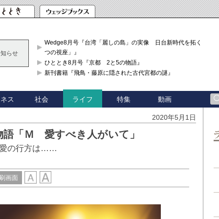
Wedge8月号『台湾「麗しの島」の実像 日台新時代を拓く「3
つの視座」』
お知らせ
ひととき8月号『京都 2と5の物語』
新刊書籍『飛鳥・藤原に隠された古代宮都の謎』
ジネス
社会
特集
動画
ライフ
2020年5月1日
物語「Ｍ 愛すべき人がいて」
愛の行方は……
刷画面