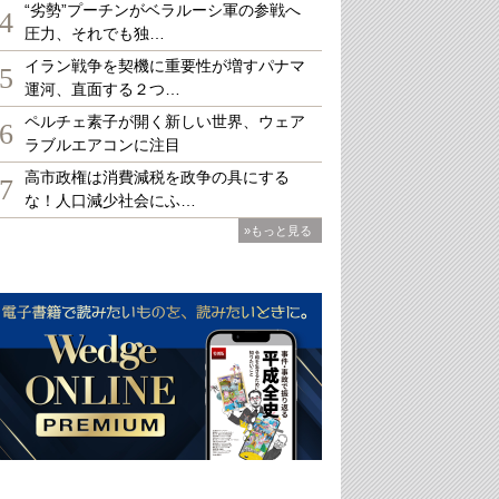
“劣勢”プーチンがベラルーシ軍の参戦へ
4
圧力、それでも独…
イラン戦争を契機に重要性が増すパナマ
5
運河、直面する２つ…
ペルチェ素子が開く新しい世界、ウェア
6
ラブルエアコンに注目
高市政権は消費減税を政争の具にする
7
な！人口減少社会にふ…
»もっと見る