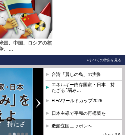
米国、中国、ロシアの核
争、…
»すべての特集を見る
台湾「麗しの島」の実像
エネルギー依存国家・日本 持
たざる｢弱み…
FIFAワールドカップ2026
日本主導で平和の再構築を
造船立国ニッポンへ
»もっと見る