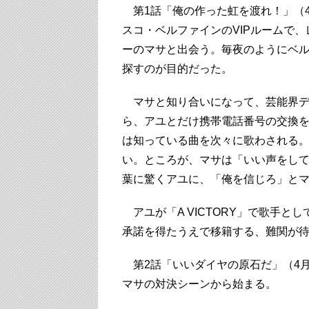
第1話「俺の作った虹を渡れ！」（4
スコ・ベルファインのVIPルームで、レ
ーのマサと出会う。毎夜のようにベ
探すのが目的だった。
マサと知り合いになって、芸能界デビ
ら、アユとだけ携帯電話番号の交換
は知っている曲を次々に歌わされる
い。ところが、マサは「いい声をし
葉に驚くアユに、「俺を信じろ」と
アユが「A VICTORY」で歌手と
承諾を得たうえで移籍する、難関が
第2話「いいダイヤの原石だ」（4月
マサの対決シーンから始まる。