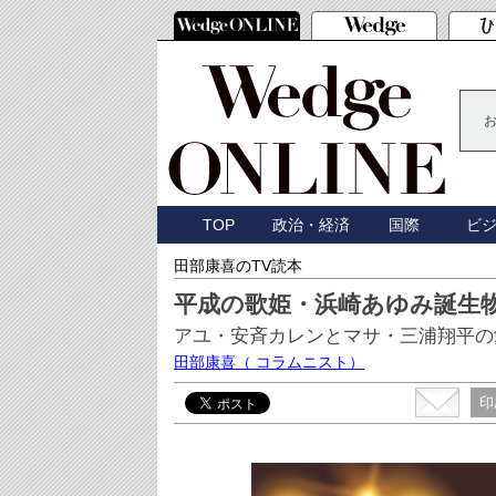
TOP
政治・経済
国際
ビ
田部康喜のTV読本
平成の歌姫・浜崎あゆみ誕生
アユ・安斉カレンとマサ・三浦翔平の
田部康喜
（ コラムニスト）
印