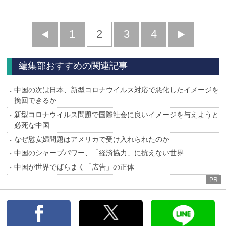
前
1
2
3
4
次
へ
へ
編集部おすすめの関連記事
中国の次は日本、新型コロナウイルス対応で悪化したイメージを
挽回できるか
新型コロナウイルス問題で国際社会に良いイメージを与えようと
必死な中国
なぜ慰安婦問題はアメリカで受け入れられたのか
中国のシャープパワー、「経済協力」に抗えない世界
中国が世界でばらまく「広告」の正体
PR