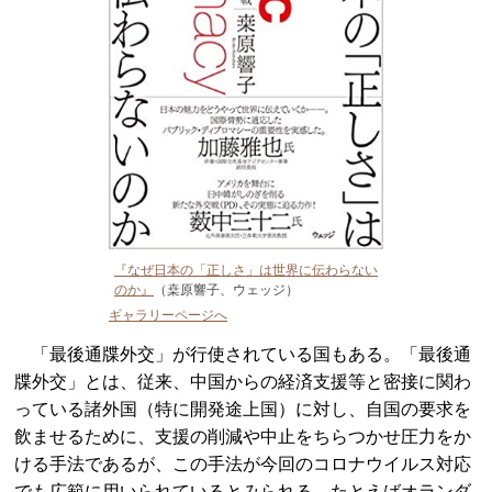
『なぜ日本の「正しさ」は世界に伝わらない
のか』
（桒原響子、ウェッジ）
ギャラリーページへ
「最後通牒外交」が行使されている国もある。「最後通
牒外交」とは、従来、中国からの経済支援等と密接に関わ
っている諸外国（特に開発途上国）に対し、自国の要求を
飲ませるために、支援の削減や中止をちらつかせ圧力をか
ける手法であるが、この手法が今回のコロナウイルス対応
でも広範に用いられているとみられる。たとえばオランダ