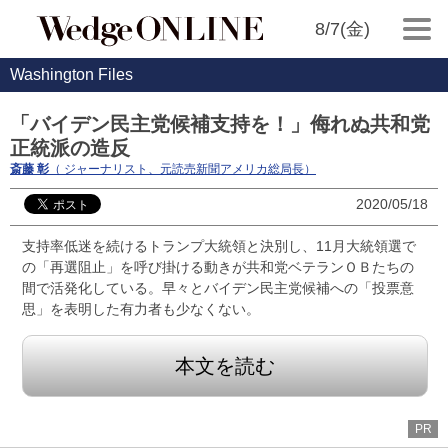
8/7(金)
Washington Files
「バイデン民主党候補支持を！」侮れぬ共和党
正統派の造反
斎藤 彰
（ ジャーナリスト、元読売新聞アメリカ総局長）
2020/05/18
支持率低迷を続けるトランプ大統領と決別し、11月大統領選で
の「再選阻止」を呼び掛ける動きが共和党ベテランＯＢたちの
間で活発化している。早々とバイデン民主党候補への「投票意
思」を表明した有力者も少なくない。
本文を読む
PR