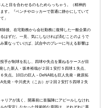
さんと目を合わせるのもためらっちゃう。（精神的
います。『ベンチやロッカーで普通に静かにしていて
って」
解除後、在宅勤務から会社勤務に復帰した一般企業の
あるはずだ。一見、気にしなければ済むことのようで
積み重なっていけば、試合中のプレーに与える影響は
投手が制球を乱し、四球や失点を重ねるケースが目
先発した新人・坂本裕哉が２回１安打５四球１失点、
６失点。10日の巨人－DeNA戦も巨人先発・鍬原拓
NA先発・中川虎大（こお）が２回２安打５四球２失
キャリアが浅く、開幕前に首脳陣にアピールしなけれ
ールが安定しなかった技術的な原因は、それぞれに異