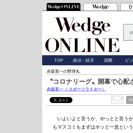
TOP
政治・経済
国際
ビ
赤坂英一の野球丸
〝コロナリーグ〟開幕で心配
赤坂英一
（ スポーツライター）
印
いよいよと言うか、やっとと言うか、
もマスコミもまずはホッと一息とい