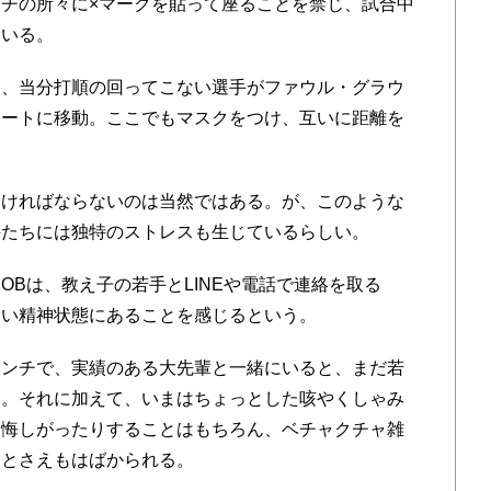
チの所々に×マークを貼って座ることを禁じ、試合中
ている。
、当分打順の回ってこない選手がファウル・グラウ
シートに移動。ここでもマスクをつけ、互いに距離を
ければならないのは当然ではある。が、このような
手たちには独特のストレスも生じているらしい。
Bは、教え子の若手とLINEや電話で連絡を取る
ない精神状態にあることを感じるという。
ンチで、実績のある大先輩と一緒にいると、まだ若
す。それに加えて、いまはちょっとした咳やくしゃみ
り悔しがったりすることはもちろん、ベチャクチャ雑
ことさえもはばかられる。