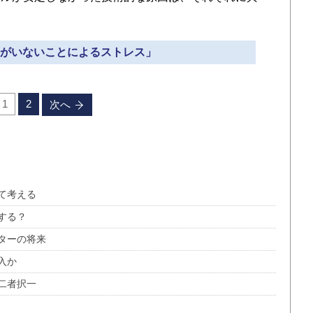
観客がいないことによるストレス」
1
2
次へ
て考える
する？
ターの将来
入か
二者択一