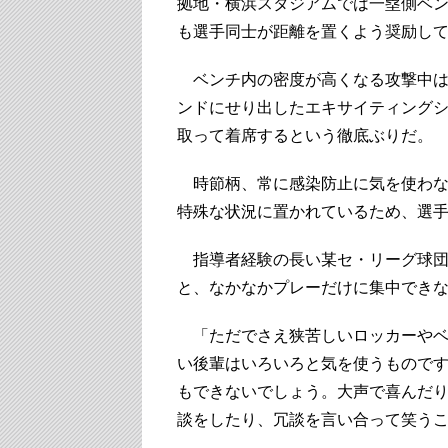
拠地・横浜スタジアムでは一塁側ベン
も選手同士が距離を置くよう奨励し
ベンチ内の密度が高くなる攻撃中は
ンドにせり出したエキサイティング
取って着席するという徹底ぶりだ。
時節柄、常に感染防止に気を使わな
特殊な状況に置かれているため、選
指導者経験の長い某セ・リーグ球団O
と、なかなかプレーだけに集中でき
「ただでさえ狭苦しいロッカーやベ
い後輩はいろいろと気を使うもので
もできないでしょう。大声で喜んだ
談をしたり、冗談を言い合って笑う