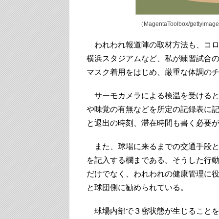
（MagentaToolbox/gettyimag
われわれ報道陣の取材方法も、コロ
横浜スタジアムなど、私が練習試合
マスク着用をはじめ、厳重な体調の
サーモカメラによる検温を受けると
や味覚の有無などを所定の記録表に
と退出の時刻、滞在時間も書く必要
また、球場に来るまでの交通手段と
を記入する欄まである。そうした行
だけでなく、われわれの健康管理に
と球団側に勧められている。
球場内部で３密状態が生じることを