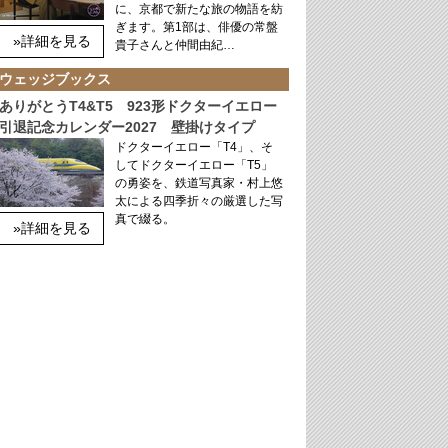
に、京都で新たな旅の物語を紡
ぎます。第1部は、俳優の常盤
»詳細を見る
貴子さんと仲間由紀…
ウェッジブックス
ありがとうT4&T5 923形ドクターイエロー
引退記念カレンダー2027 壁掛けタイプ
ドクターイエロー「T4」、そ
してドクターイエロー「T5」
の勇姿を、鉄道写真家・村上悠
太による四季折々の厳選した写
真で綴る。
»詳細を見る