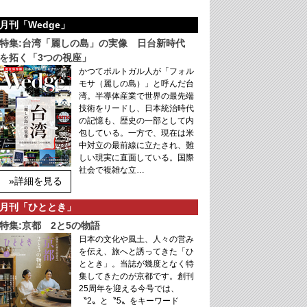
月刊「Wedge」
特集:台湾「麗しの島」の実像 日台新時代
を拓く「3つの視座」
かつてポルトガル人が「フォル
モサ（麗しの島）」と呼んだ台
湾。半導体産業で世界の最先端
技術をリードし、日本統治時代
の記憶も、歴史の一部として内
包している。一方で、現在は米
中対立の最前線に立たされ、難
しい現実に直面している。国際
社会で複雑な立…
»詳細を見る
月刊「ひととき」
特集:京都 2と5の物語
日本の文化や風土、人々の営み
を伝え、旅へと誘ってきた「ひ
ととき」。当誌が幾度となく特
集してきたのが京都です。創刊
25周年を迎える今号では、
〝2〟と〝5〟をキーワード