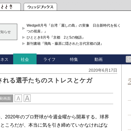
Wedge8月号『台湾「麗しの島」の実像 日台新時代を拓く「3
つの視座」』
お知らせ
ひととき8月号『京都 2と5の物語』
新刊書籍『飛鳥・藤原に隠された古代宮都の謎』
ジネス
ライフ
特集
動画
社会
2020年6月17日
される選手たちのストレスとケガ
刷画面
2020年のプロ野球が今週金曜から開幕する。球界
うところだが、本当に気を引き締めていかなければな