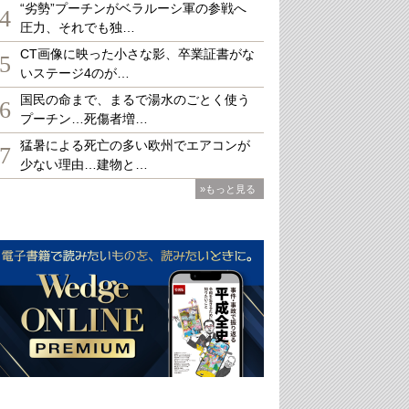
“劣勢”プーチンがベラルーシ軍の参戦へ
4
圧力、それでも独…
CT画像に映った小さな影、卒業証書がな
5
いステージ4のが…
国民の命まで、まるで湯水のごとく使う
6
プーチン…死傷者増…
猛暑による死亡の多い欧州でエアコンが
7
少ない理由…建物と…
»もっと見る