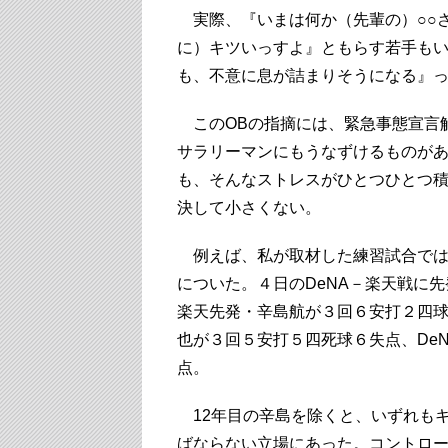
実際、『いまは何か（先輩の）○○
に）キツいっすよ』ともらす若手も
も、不意に息が詰まりそうになる』
このOBの指摘には、緊急事態宣言
サラリーマンにもうなずけるものが
も、そんなストレスがひとつひとつ
決して小さくない。
例えば、私が取材した練習試合では
についた。４日のDeNA－楽天戦に
楽天先発・辛島航が３回６安打２四球
也が３回５安打５四死球６失点、De
点。
12年目の辛島を除くと、いずれも
ばならない立場にあった。コントロ