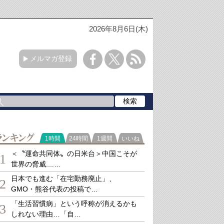
2026年8月6日(木)
メルマガ登録
ランキング
1時間
24時間
1週間
いいね
＜〝運命共同体〟の日米台＞中国こそが
1
世界の脅威....…
日本でも進む「在宅勤務廃止」、
2
GMO・熊谷代表の投稿で…
「生活習慣病」という呼称が消えるかも
3
しれない理由…「自…