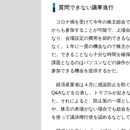
質問できない議事進行
コロナ禍を受けて今年の株主総会で
からも参加することが可能で、上場
なり、会場設定の費用を節約できる
なく、１年に一度の機会なので株主
だ。できることなら十分な時間を確
課題となるのはパソコンなどの操作
参加できる機会を提供するかだ。
経済産業省は４月に感染防止を防ぐ
Q&Aなどを公表し、トラブルが起き
た。それによると、防止策の一環と
や、株主の来場がない場合でも総会
を使って議決権行使を認めるなどし