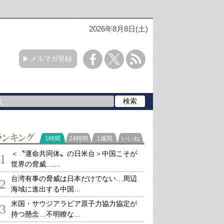
2026年8月8日(土)
メルマガ登録
ランキング
1時間
24時間
1週間
いいね
＜〝運命共同体〟の日米台＞中国こそが
1
世界の脅威....…
台湾有事の脅威は日本だけでない…周辺
2
海域に進出する中国…
米国・サウジアラビア原子力協力協定が
3
持つ懸念…不明瞭な…