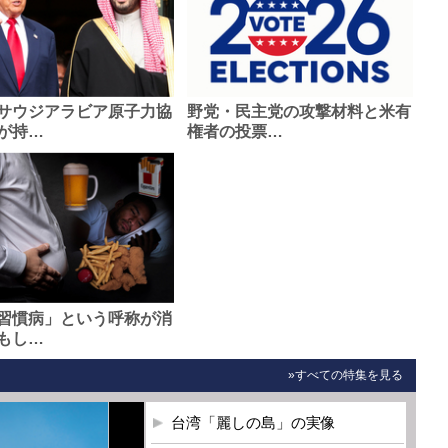
サウジアラビア原子力協
野党・民主党の攻撃材料と米有
が持…
権者の投票…
習慣病」という呼称が消
もし…
»すべての特集を見る
台湾「麗しの島」の実像