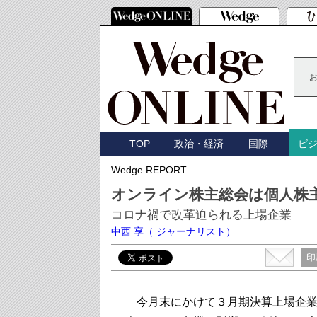
TOP
政治・経済
国際
ビ
Wedge REPORT
オンライン株主総会は個人株
コロナ禍で改革迫られる上場企業
中西 享
（ ジャーナリスト）
印
今月末にかけて３月期決算上場企業