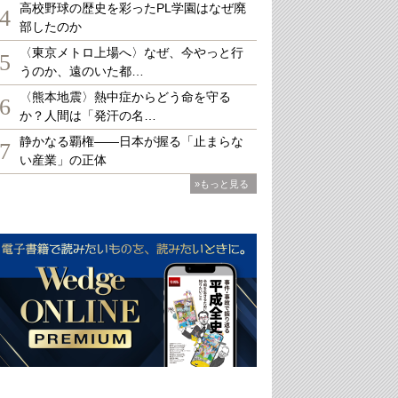
高校野球の歴史を彩ったPL学園はなぜ廃
4
部したのか
〈東京メトロ上場へ〉なぜ、今やっと行
5
うのか、遠のいた都…
〈熊本地震〉熱中症からどう命を守る
6
か？人間は「発汗の名…
静かなる覇権――日本が握る「止まらな
7
い産業」の正体
»もっと見る