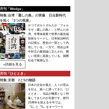
月刊「Wedge」
特集:台湾「麗しの島」の実像 日台新時代
を拓く「3つの視座」
かつてポルトガル人が「フォル
モサ（麗しの島）」と呼んだ台
湾。半導体産業で世界の最先端
技術をリードし、日本統治時代
の記憶も、歴史の一部として内
包している。一方で、現在は米
中対立の最前線に立たされ、難
しい現実に直面している。国際
社会で複雑な立…
»詳細を見る
月刊「ひととき」
特集:京都 2と5の物語
日本の文化や風土、人々の営み
を伝え、旅へと誘ってきた「ひ
ととき」。当誌が幾度となく特
集してきたのが京都です。創刊
25周年を迎える今号では、
〝2〟と〝5〟をキーワード