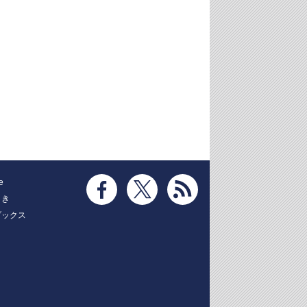
e
とき
ブックス