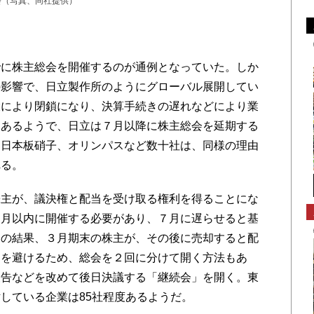
会（写真、同社提供）
に株主総会を開催するのが通例となっていた。しか
の影響で、日立製作所のようにグローバル展開してい
大により閉鎖になり、決算手続きの遅れなどにより業
もあるようで、日立は７月以降に株主総会を延期する
、日本板硝子、オリンパスなど数十社は、同様の理由
れる。
主が、議決権と配当を受け取る権利を得ることにな
カ月以内に開催する必要があり、７月に遅らせると基
その結果、３月期末の株主が、その後に売却すると配
題を避けるため、総会を２回に分けて開く方法もあ
報告などを改めて後日決議する「継続会」を開く。東
している企業は85社程度あるようだ。