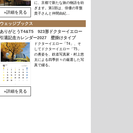
に、京都で新たな旅の物語を紡
ぎます。第1部は、俳優の常盤
»詳細を見る
貴子さんと仲間由紀…
ウェッジブックス
ありがとうT4&T5 923形ドクターイエロー
引退記念カレンダー2027 壁掛けタイプ
ドクターイエロー「T4」、そ
してドクターイエロー「T5」
の勇姿を、鉄道写真家・村上悠
太による四季折々の厳選した写
真で綴る。
»詳細を見る