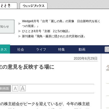
Wedge8月号『台湾「麗しの島」の実像 日台新時代を拓く「3
つの視座」』
お知らせ
ひととき8月号『京都 2と5の物語』
新刊書籍『飛鳥・藤原に隠された古代宮都の謎』
社会
ライフ
特集
動画
ジネス
2020年6月29日
主の意見を反映する場に
刷画面
の株主総会がピークを迎えているが、今年の株主総