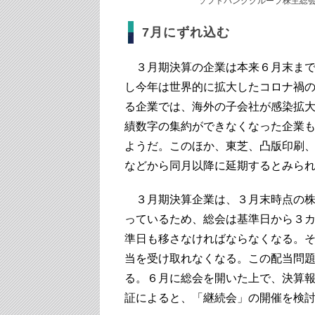
ソフトバンクグループ株主総
7月にずれ込む
３月期決算の企業は本来６月末まで
し今年は世界的に拡大したコロナ禍
る企業では、海外の子会社が感染拡
績数字の集約ができなくなった企業
ようだ。このほか、東芝、凸版印刷
などから同月以降に延期するとみら
３月期決算企業は、３月末時点の株
っているため、総会は基準日から３
準日も移さなければならなくなる。
当を受け取れなくなる。この配当問
る。６月に総会を開いた上で、決算
証によると、「継続会」の開催を検討