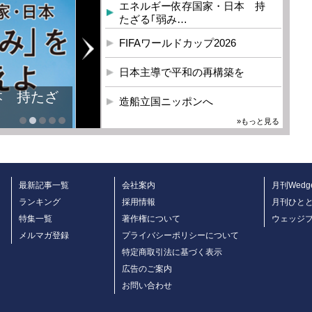
エネルギー依存国家・日本 持
たざる｢弱み…
FIFAワールドカップ2026
日本主導で平和の再構築を
本 持たざ
造船立国ニッポンへ
»もっと見る
最新記事一覧
会社案内
月刊Wedg
ランキング
採用情報
月刊ひと
特集一覧
著作権について
ウェッジ
メルマガ登録
プライバシーポリシーについて
特定商取引法に基づく表示
広告のご案内
お問い合わせ