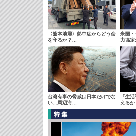
〈熊本地震〉熱中症からどう命
米国・
を守るか？…
力協定
台湾有事の脅威は日本だけでな
「生活
い…周辺海…
えるか
特集