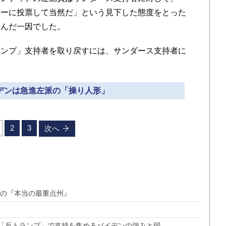
リーに投票して当然だ」という見下した態度をとった
生んだ一因でした。
ンプ」支持者を取り戻すには、サンダース支持者に
イデンは急進左派の「操り人形」
2
3
次へ
ンの『本当の最重点州』
「反トランプ」で支持を集めるバイデンの強みと弱