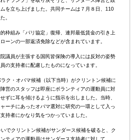
れトランプ」を取り戻そうと、サンダース陣営と政
ムを立ち上げました。共同チームは７月８日、110
した。
的枠組み「パリ協定」復帰、連邦最低賃金の引き上
生ローンの一部返済免除などが含まれています。
院議員が主張する国民皆保険の導入には反対の姿勢
議員の支持者に配慮したものになっています。
バラク・オバマ候補（以下当時）がクリントン候補に
マ陣営のスタッフは即座にボランティアの運動員に対
定せずに耳を傾けるように指示を出しました。当時、
チャーチにあったオバマ選対に研究の一環として入っ
ン支持者にかなり気をつかっていました。
争いでクリントン候補がサンダース候補を破ると、ク
ランティアの運動員はサンダース支持者に対して、