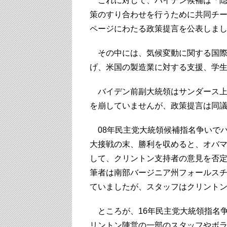
これに対して、バイデン候補は「隠
策のすり合わせを行うために共同チー
ページにわたる政策提言を公表しま
その中には、気候変動に関する国際
げ、米国の製造業に対する支援、学
バイデン前副大統領はサンダース上
を崩していませんが、政策提言は同
08年民主党大統領候補指名争いで
大接戦の末、勝利を収めると、オバ
して、クリントン支持者の意見を否
筆者は南部バージニア州フォールス
ていましたが、スタッフはクリント
ところが、16年民主党大統領指名
リントン陣営の一部のスタッフやボ