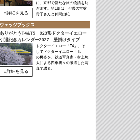
に、京都で新たな旅の物語を紡
ぎます。第1部は、俳優の常盤
»詳細を見る
貴子さんと仲間由紀…
ウェッジブックス
ありがとうT4&T5 923形ドクターイエロー
引退記念カレンダー2027 壁掛けタイプ
ドクターイエロー「T4」、そ
してドクターイエロー「T5」
の勇姿を、鉄道写真家・村上悠
太による四季折々の厳選した写
真で綴る。
»詳細を見る