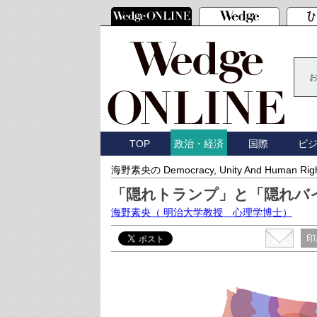
TOP
国際
ビ
政治・経済
海野素央の Democracy, Unity And Human Rig
「隠れトランプ」と「隠れバ
海野素央
（ 明治大学教授 心理学博士）
印