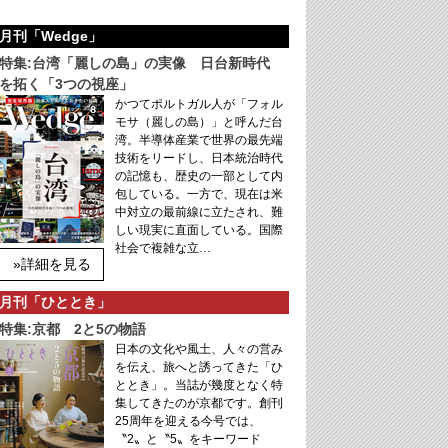
月刊「Wedge」
特集:台湾「麗しの島」の実像 日台新時代
を拓く「3つの視座」
かつてポルトガル人が「フォル
モサ（麗しの島）」と呼んだ台
湾。半導体産業で世界の最先端
技術をリードし、日本統治時代
の記憶も、歴史の一部として内
包している。一方で、現在は米
中対立の最前線に立たされ、難
しい現実に直面している。国際
社会で複雑な立…
»詳細を見る
月刊「ひととき」
特集:京都 2と5の物語
日本の文化や風土、人々の営み
を伝え、旅へと誘ってきた「ひ
ととき」。当誌が幾度となく特
集してきたのが京都です。創刊
25周年を迎える今号では、
〝2〟と〝5〟をキーワード