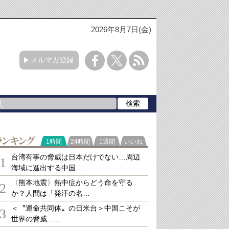
2026年8月7日(金)
メルマガ登録
ランキング
1時間
24時間
1週間
いいね
台湾有事の脅威は日本だけでない…周辺
1
海域に進出する中国…
〈熊本地震〉熱中症からどう命を守る
2
か？人間は「発汗の名…
＜〝運命共同体〟の日米台＞中国こそが
3
世界の脅威....…