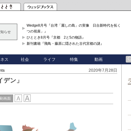
Wedge8月号『台湾「麗しの島」の実像 日台新時代を拓く「3
つの視座」』
お知らせ
ひととき8月号『京都 2と5の物語』
新刊書籍『飛鳥・藤原に隠された古代宮都の謎』
ジネス
社会
ライフ
特集
動画
hts
2020年7月28日
イデン」
刷画面