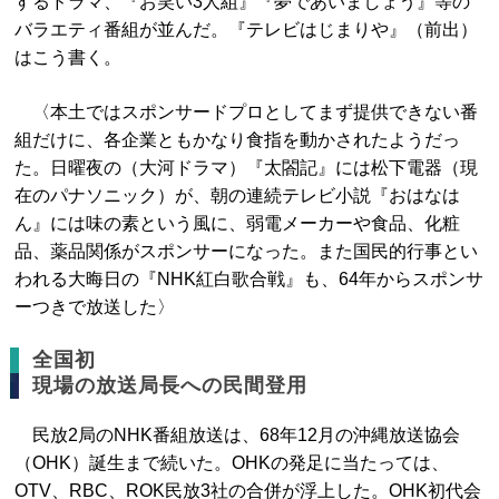
するドラマ、『お笑い3人組』『夢であいましょう』等の
バラエティ番組が並んだ。『テレビはじまりや』（前出）
はこう書く。
〈本土ではスポンサードプロとしてまず提供できない番
組だけに、各企業ともかなり食指を動かされたようだっ
た。日曜夜の（大河ドラマ）『太閤記』には松下電器（現
在のパナソニック）が、朝の連続テレビ小説『おはなは
ん』には味の素という風に、弱電メーカーや食品、化粧
品、薬品関係がスポンサーになった。また国民的行事とい
われる大晦日の『NHK紅白歌合戦』も、64年からスポンサ
ーつきで放送した〉
全国初
現場の放送局長への民間登用
民放2局のNHK番組放送は、68年12月の沖縄放送協会
（OHK）誕生まで続いた。OHKの発足に当たっては、
OTV、RBC、ROK民放3社の合併が浮上した。OHK初代会