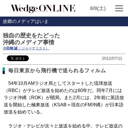
8/8(土)
故郷のメディアはいま
独自の歴史をたどった
沖縄のメディア事情
小田桐 誠
（ ジャーナリスト）
2012/07/11
毎日東京から飛行機で送られるフィルム
54年10月AMラジオ局としてスタートした琉球放送
（RBC）がテレビ放送を始めたのは60年だ。同年7月には
ラジオ沖縄（ROK）が開局。また2月には、2年前に英語放
送を開始した極東放送（KSAB＝現在のFM沖縄）が日本語
放送を始めている。
ラジオ・テレビが次々と放送を始める中、テレビ放送の