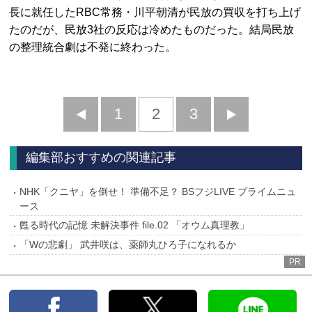
長に就任したRBC常務・川平朝清が民放の買収を打ち上げ
たのだが、民放3社の反応は冷めたものだった。結局民放
の整理統合劇は不発に終わった。
前
1
2
3
次
へ
へ
編集部おすすめの関連記事
NHK「クニヤ」を倒せ！ 準備不足？ BSフジLIVE プライムニュ
ース
甦る時代の記憶 未解決事件 file.02 「オウム真理教」
「Wの悲劇」 武井咲は、薬師丸ひろ子になれるか
PR