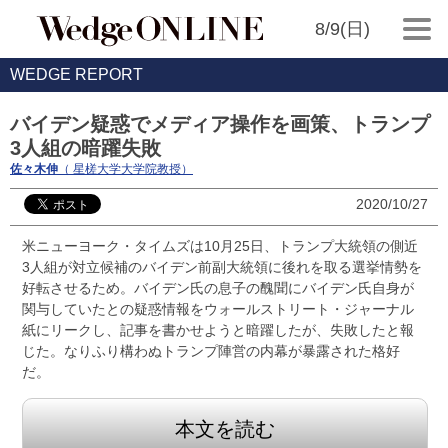
8/9(日)
WEDGE REPORT
バイデン疑惑でメディア操作を画策、トランプ
3人組の暗躍失敗
佐々木伸
（ 星槎大学大学院教授）
2020/10/27
米ニューヨーク・タイムズは10月25日、トランプ大統領の側近
3人組が対立候補のバイデン前副大統領に後れを取る選挙情勢を
好転させるため。バイデン氏の息子の醜聞にバイデン氏自身が
関与していたとの疑惑情報をウォールストリート・ジャーナル
紙にリークし、記事を書かせようと暗躍したが、失敗したと報
じた。なりふり構わぬトランプ陣営の内幕が暴露された格好
だ。
本文を読む