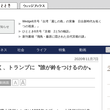
Wedge8月号『台湾「麗しの島」の実像 日台新時代を拓く「3
つの視座」』
お知らせ
ひととき8月号『京都 2と5の物語』
新刊書籍『飛鳥・藤原に隠された古代宮都の謎』
ジネス
社会
ライフ
特集
動画
2020年11月7日
く、トランプに〝誰が鈴をつけるのか〟
刷画面
い