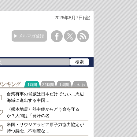
2026年8月7日(金)
メルマガ登録
ランキング
1時間
24時間
1週間
いいね
台湾有事の脅威は日本だけでない…周辺
1
海域に進出する中国…
〈熊本地震〉熱中症からどう命を守る
2
か？人間は「発汗の名…
米国・サウジアラビア原子力協力協定が
3
持つ懸念…不明瞭な…