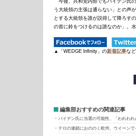
今後、共和党内部でもバイデン氏の
う大統領の主張は通らない」との声
とする大統領を誰が説得して降ろす
の首に鈴をつけるのは誰なのか」。
▲「WEDGE Infinity」の
新着記事
など
編集部おすすめの関連記事
バイデン氏に当選の可能性、「われわれ
テロの連鎖におののく欧州、ウイーンで