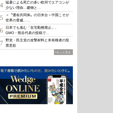
猛暑による死亡の多い欧州でエアコンが
4
少ない理由…建物と…
＜〝運命共同体〟の日米台＞中国こそが
5
世界の脅威....…
日本でも進む「在宅勤務廃止」、
6
GMO・熊谷代表の投稿で…
野党・民主党の攻撃材料と米有権者の投
7
票意欲
»もっと見る