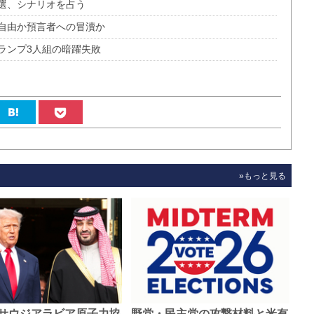
選、シナリオを占う
自由か預言者への冒瀆か
ランプ3人組の暗躍失敗
»もっと見る
サウジアラビア原子力協
野党・民主党の攻撃材料と米有