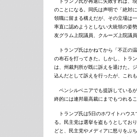
トランプ氏が再選に失敗すれば、現職
のことになる。同氏は声明で「絶対
領職に留まる構えだが、その立場は
率直に認めようとしない大統領の姿
友グラム上院議員、クルーズ上院議
トランプ氏はかねてから「不正の温
の布石を打ってきた。しかし、トラ
は、州裁判所が既に訴えを退けた。
込んだとして訴えを行ったが、これ
ペンシルベニアでも提訴しているが
終的には連邦最高裁にまでもつれる
トランプ氏は5日のホワイトハウス
る。民主党は選挙を盗もうとしてお
どと、民主党やメディアに怒りをぶ