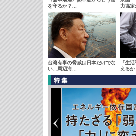
を守るか？…
力協定
台湾有事の脅威は日本だけでな
「生活
い…周辺海…
えるか
特集