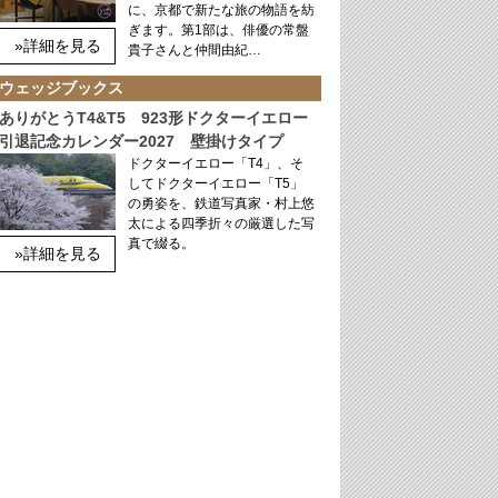
に、京都で新たな旅の物語を紡
ぎます。第1部は、俳優の常盤
»詳細を見る
貴子さんと仲間由紀…
ウェッジブックス
ありがとうT4&T5 923形ドクターイエロー
引退記念カレンダー2027 壁掛けタイプ
ドクターイエロー「T4」、そ
してドクターイエロー「T5」
の勇姿を、鉄道写真家・村上悠
太による四季折々の厳選した写
真で綴る。
»詳細を見る