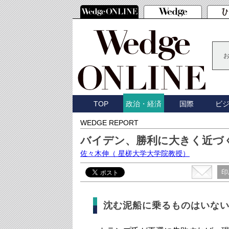
TOP
国際
ビ
政治・経済
WEDGE REPORT
バイデン、勝利に大きく近づ
佐々木伸
（ 星槎大学大学院教授）
印
沈む泥船に乗るものはいな