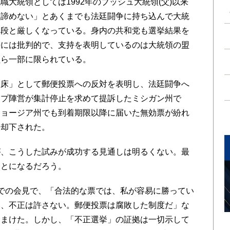
大統領としては1992年のブッシュ大統領(父)以来
に諦めない」とあくまでも法廷闘争に持ち込んで大統
一段と厳しくなっている。身内の共和党も選挙結果を
勢には批判的で、支持を表明しているのは大統領の盟
員ら一部に限られている。
床」として郵便投票への反対を表明し、法廷闘争へ
ンプ陣営が集計停止を求めて提訴したミシガン州で
ジョージア州でも到着期限以降に届いた無効票が紛れ
も却下された。
、こうした試みが成功する見通しは明るくない。最
ことになるだろう。
での会見で、「合法的な票では、私が容易に勝ってい
り、不正は許さない。郵便投票は腐敗した制度だ」な
ちまけた。しかし、「不正選挙」の証拠は一切示して