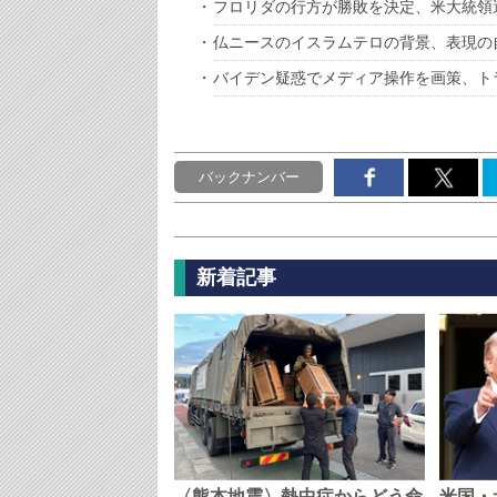
フロリダの行方が勝敗を決定、米大統領
仏ニースのイスラムテロの背景、表現の
バイデン疑惑でメディア操作を画策、ト
バックナンバー
新着記事
〈熊本地震〉熱中症からどう命
米国・