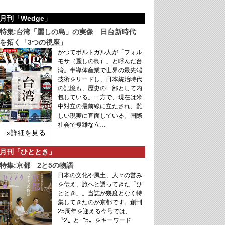
月刊「Wedge」
特集:台湾「麗しの島」の実像 日台新時代
を拓く「3つの視座」
かつてポルトガル人が「フォル
モサ（麗しの島）」と呼んだ台
湾。半導体産業で世界の最先端
技術をリードし、日本統治時代
の記憶も、歴史の一部として内
包している。一方で、現在は米
中対立の最前線に立たされ、難
しい現実に直面している。国際
社会で複雑な立…
»詳細を見る
月刊「ひととき」
特集:京都 2と5の物語
日本の文化や風土、人々の営み
を伝え、旅へと誘ってきた「ひ
ととき」。当誌が幾度となく特
集してきたのが京都です。創刊
25周年を迎える今号では、
〝2〟と〝5〟をキーワード