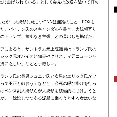
ねじ曲げられている」として会見の放送を途中で打ち
したが、大統領に厳しいCNNは無論のこと、FOXも
した。バイデン氏のスキャンダルを書き、大統領寄り
目のトランプ、根拠なき主張」との見出しを掲げた。
アによると、サントラム元上院議員はトランプ氏の
ーシック元オハイオ州知事やクリスティ元ニュージャ
根拠に乏しい」などと手厳しい。
ランプ氏の長男ジュニア氏と次男のエリック氏がツ
がって不正と戦おう」などと、必死の呼び掛けを行っ
囲はペンス副大統領らが大統領を積極的に助けようと
だが、「沈没しつつある泥船に乗ろうとする者はいな