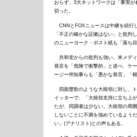
おらず、3大ネットワークは「事実が
切った。
CNNとFOXニュースは中継を続行
「不正の確かな証拠はない」と批判
のニューヨーク・ポスト紙も「落ち
共和党からの批判も強い。米メディ
発言を「危険で衝撃的」と述べ、ケ
ージー州知事らも「愚かな発言」「
四面楚歌のような大統領に対し、ト
イッターで、「大統領支持に立ち上
たが、同調者は少ない。大統領の周
しないことに不満を強めているよう
い」(アナリスト)との声もある。