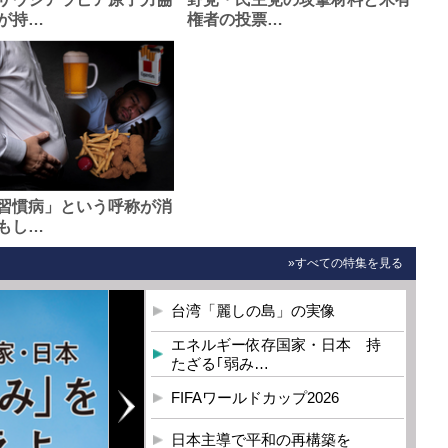
が持…
権者の投票…
習慣病」という呼称が消
もし…
»すべての特集を見る
台湾「麗しの島」の実像
エネルギー依存国家・日本 持
たざる｢弱み…
FIFAワールドカップ2026
日本主導で平和の再構築を