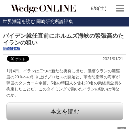
8/8(土)
世界潮流を読む 岡崎研究所論評集
バイデン就任直前にホルムズ海峡の緊張高めた
イランの狙い
岡崎研究所
2021/01/21
1月4日、イランは二つの新たな挑発に出た。濃縮ウランの濃縮
度の20％への引き上げプロセスの開始と、革命防衛隊の海軍が
韓国のタンカーを拿捕、5名の韓国人を含む20名の乗組員全員を
拘束したことだ。このタイミングで動いたイランの狙いは何な
のか。
本文を読む