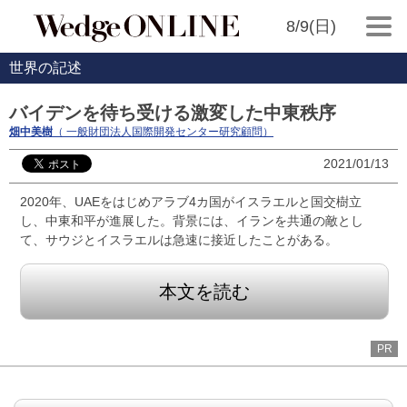
8/9(日)
世界の記述
バイデンを待ち受ける激変した中東秩序
畑中美樹
（ 一般財団法人国際開発センター研究顧問）
2021/01/13
2020年、UAEをはじめアラブ4カ国がイスラエルと国交樹立
し、中東和平が進展した。背景には、イランを共通の敵とし
て、サウジとイスラエルは急速に接近したことがある。
本文を読む
PR