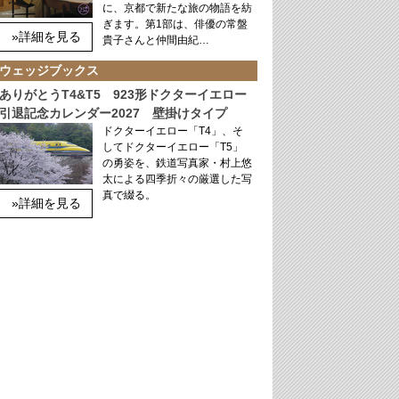
に、京都で新たな旅の物語を紡
ぎます。第1部は、俳優の常盤
»詳細を見る
貴子さんと仲間由紀…
ウェッジブックス
ありがとうT4&T5 923形ドクターイエロー
引退記念カレンダー2027 壁掛けタイプ
ドクターイエロー「T4」、そ
してドクターイエロー「T5」
の勇姿を、鉄道写真家・村上悠
太による四季折々の厳選した写
真で綴る。
»詳細を見る