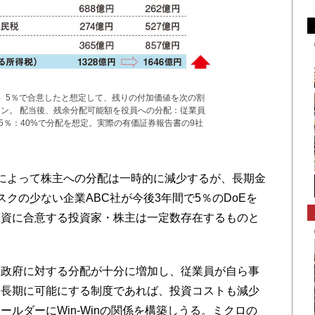
）5％で合意したと想定して、残りの付加価値を次の割
ン。 配当後、残余分配可能額を役員への分配：従業員
9.5％：40%で分配を想定。実際の有価証券報告書の9社
によって株主への分配は一時的に減少するが、長期金
クの少ない企業ABC社が今後3年間で5％のDoEを
投資に合意する投資家・株主は一定数存在するものと
政府に対する分配が十分に増加し、従業員が自ら事
を長期に可能にする制度であれば、投資コストも減少
ルダーにWin-Winの関係を構築しうる。ミクロの