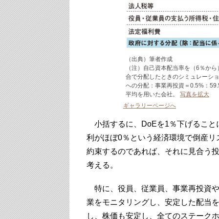
（出典）筆者作成
（注）自己資本配当率を（6％から
合で分配したときのシミュレーショ
への分配：事業再投資＝0.5%：5
平均を用いた会社。
写真を拡大
ギャラリーページへ
小括するに、DoEを1％下げること
利がほぼ0％という経済環境で倒産リス
約束するのであれば、それに見合う
考える。
特に、役員、従業員、事業再投資や
業をモニタリングし、安定した配当
し、株価も安定し、全てのステークホー