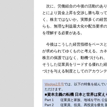
次に、労働組合の今後の活動のあり
とにより賃金上昇を交渉し勝ち取っ
く、株主ではないか。実際多くの経
らも、無理な利益最大化や配当要求
を理解する必要がある。
今後はこうした経営指標をベースと
が求められてゆくものと考える。カ
株主の保護ではなく、動機づけられ
そうした従業員をリードする優れた
づけを与える制度としてのアカウン
Wedge2月号
では、以下の特集を組んで
ただけます。
■資本主義の転機 日本と世界は変え
Part 1 従業員と家族、地域を守れ 
Part 2 従業員、役員、再投資を優