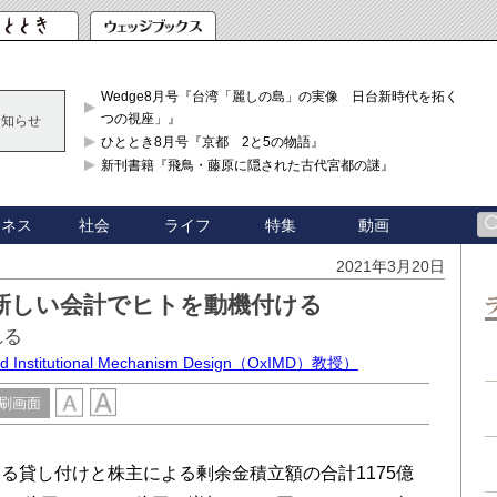
Wedge8月号『台湾「麗しの島」の実像 日台新時代を拓く「3
つの視座」』
お知らせ
ひととき8月号『京都 2と5の物語』
新刊書籍『飛鳥・藤原に隠された古代宮都の謎』
ジネス
社会
ライフ
特集
動画
2021年3月20日
新しい会計でヒトを動機付ける
れる
titutional Mechanism Design（OxIMD）教授）
刷画面
貸し付けと株主による剰余金積立額の合計1175億