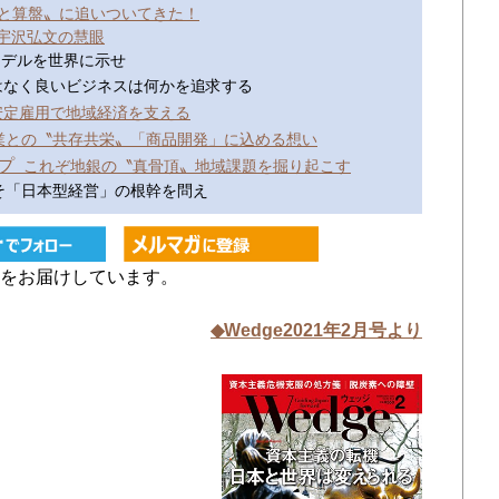
語と算盤〟に追いついてきた！
宇沢弘文の慧眼
行モデルを世界に示せ
はなく良いビジネスは何かを追求する
 安定雇用で地域経済を支える
との〝共存共栄〟「商品開発」に込める想い
プ
これぞ地銀の〝真骨頂〟地域課題を掘り起こす
こそ「日本型経営」の根幹を問え
をお届けしています。
◆Wedge2021年2月号より