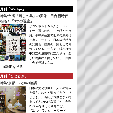
月刊「Wedge」
特集:台湾「麗しの島」の実像 日台新時代
を拓く「3つの視座」
かつてポルトガル人が「フォル
モサ（麗しの島）」と呼んだ台
湾。半導体産業で世界の最先端
技術をリードし、日本統治時代
の記憶も、歴史の一部として内
包している。一方で、現在は米
中対立の最前線に立たされ、難
しい現実に直面している。国際
社会で複雑な立…
»詳細を見る
月刊「ひととき」
特集:京都 2と5の物語
日本の文化や風土、人々の営み
を伝え、旅へと誘ってきた「ひ
ととき」。当誌が幾度となく特
集してきたのが京都です。創刊
25周年を迎える今号では、
〝2〟と〝5〟をキーワード