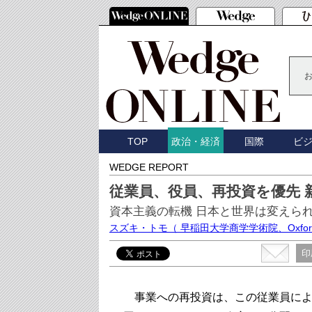
TOP
国際
ビ
政治・経済
WEDGE REPORT
従業員、役員、再投資を優先 
資本主義の転機 日本と世界は変えら
スズキ・トモ
（ 早稲田大学商学学術院、Oxford Ins
印
事業への再投資は、この従業員による