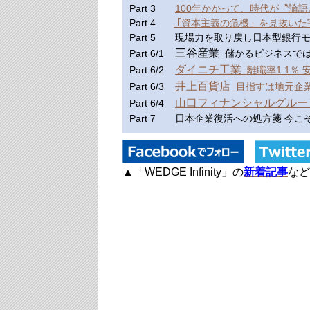
Part 3
100年かかって、時代が〝論
Part 4
｢資本主義の危機」を見抜いた
Part 5 現場力を取り戻し日本型銀
三谷産業
Part 6/1
儲かるビジネスで
ダイニチ工業
Part 6/2
離職率1.1％
井上百貨店
Part 6/3
目指すは地元企業
山口フィナンシャルグルー
Part 6/4
Part 7 日本企業復活への処方箋 今
▲「WEDGE Infinity」の
新着記事
など