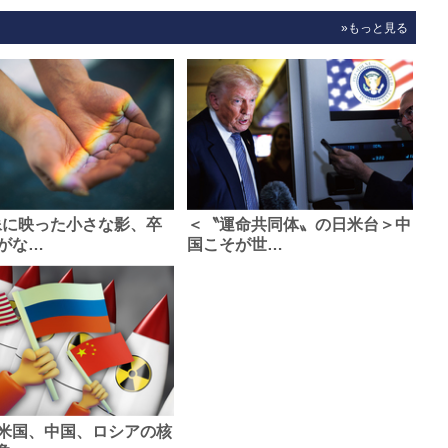
»もっと見る
像に映った小さな影、卒
＜〝運命共同体〟の日米台＞中
がな…
国こそが世…
米国、中国、ロシアの核