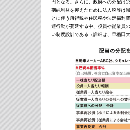
円となる。さらに、政府への分配は13
期純利益を抑えたために法人税等は
とに伴う所得税や住民税や法定福利
避行動が蔓延する中、役員や従業員
い制度設計である（詳細は、早稲田