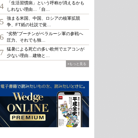
「生活習慣病」という呼称が消えるかも
4
しれない理由…「自…
強まる米国、中国、ロシアの核軍拡競
5
争、FT紙の社説で覚…
“劣勢”プーチンがベラルーシ軍の参戦へ
6
圧力、それでも独…
猛暑による死亡の多い欧州でエアコンが
7
少ない理由…建物と…
»もっと見る