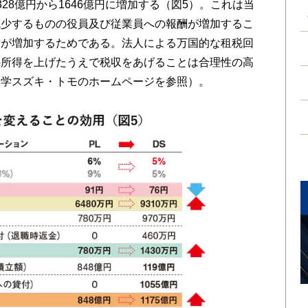
28億円から1646億円に増加する（図5）。これは当
減少するものの役員及び従業員への報酬が増加するこ
費が増加するためである。法人による万国的な租税回
の所得を上げたうえで税収をあげることは合理性の高
大学スズキ・トモのホームページを参照）。