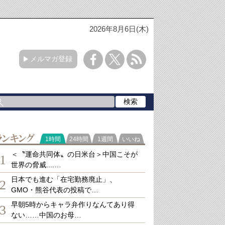
2026年8月6日(木)
メルマガ登録
ランキング
1時間
24時間
1週間
いいね
＜〝運命共同体〟の日米台＞中国こそが
1
世界の脅威....…
日本でも進む「在宅勤務廃止」、
2
GMO・熊谷代表の投稿で…
早朝5時からキャラ弁作りなんてあり得
3
ない……中国のお母…