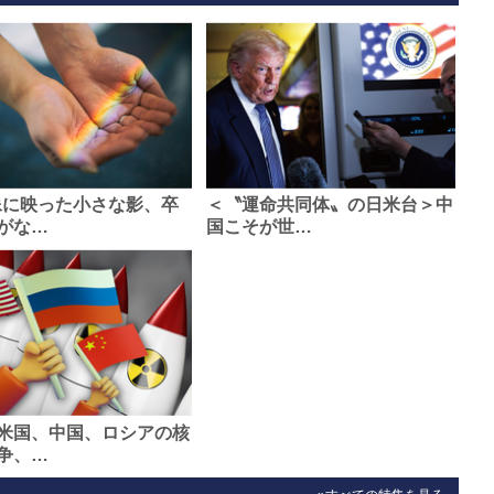
像に映った小さな影、卒
＜〝運命共同体〟の日米台＞中
がな…
国こそが世…
米国、中国、ロシアの核
争、…