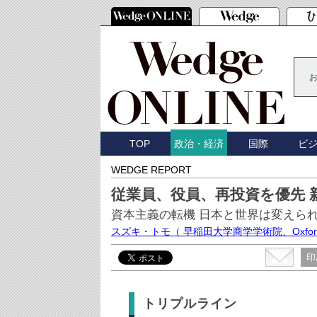
TOP
国際
ビ
政治・経済
WEDGE REPORT
従業員、役員、再投資を優先 
資本主義の転機 日本と世界は変えら
スズキ・トモ
（ 早稲田大学商学学術院、Oxford Ins
印
トリプルライン