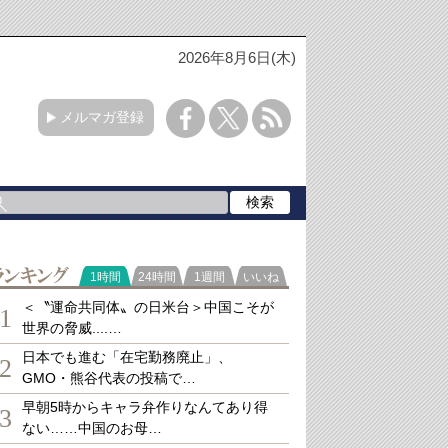
2026年8月6日(木)
メルマガ登録
ランキング
1時間
24時間
1週間
いいね
＜〝運命共同体〟の日米台＞中国こそが
1
世界の脅威....…
日本でも進む「在宅勤務廃止」、
2
GMO・熊谷代表の投稿で…
早朝5時からキャラ弁作りなんてあり得
3
ない……中国のお母…