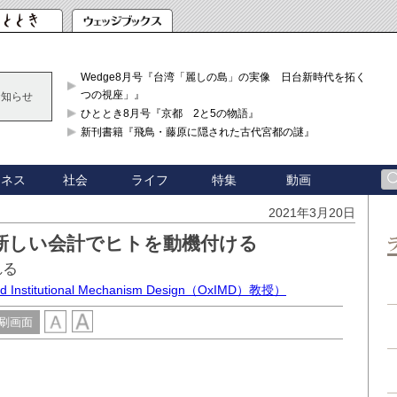
Wedge8月号『台湾「麗しの島」の実像 日台新時代を拓く「3
つの視座」』
お知らせ
ひととき8月号『京都 2と5の物語』
新刊書籍『飛鳥・藤原に隠された古代宮都の謎』
ジネス
社会
ライフ
特集
動画
2021年3月20日
新しい会計でヒトを動機付ける
れる
titutional Mechanism Design（OxIMD）教授）
刷画面