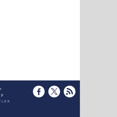
e
とき
ブックス