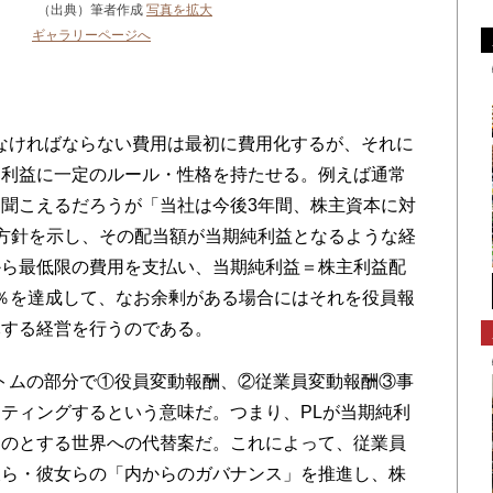
（出典）筆者作成
写真を拡大
な
ギャラリーページへ
て
なければならない費用は最初に費用化するが、それに
、利益に一定のルール・性格を持たせる。例えば通常
聞こえるだろうが「当社は今後3年間、株主資本に対
方針を示し、その配当額が当期純利益となるような経
から最低限の費用を支払い、当期純利益＝株主利益配
quity）5％を達成して、なお余剰がある場合にはそれを役員報
元する経営を行うのである。
トムの部分で①役員変動報酬、②従業員変動報酬③事
ティングするという意味だ。つまり、PLが当期純利
ものとする世界への代替案だ。これによって、従業員
彼ら・彼女らの「内からのガバナンス」を推進し、株