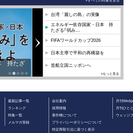
»すべての特集を見る
台湾「麗しの島」の実像
エネルギー依存国家・日本 持
たざる｢弱み…
FIFAワールドカップ2026
日本主導で平和の再構築を
本 持たざ
造船立国ニッポンへ
»もっと見る
最新記事一覧
会社案内
月刊Wedg
ランキング
採用情報
月刊ひと
特集一覧
著作権について
ウェッジ
メルマガ登録
プライバシーポリシーについて
特定商取引法に基づく表示