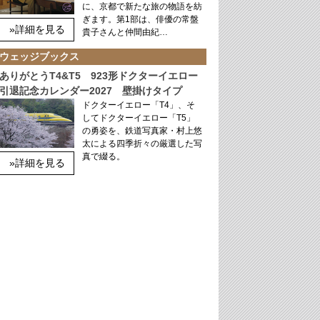
に、京都で新たな旅の物語を紡
ぎます。第1部は、俳優の常盤
»詳細を見る
貴子さんと仲間由紀…
ウェッジブックス
ありがとうT4&T5 923形ドクターイエロー
引退記念カレンダー2027 壁掛けタイプ
ドクターイエロー「T4」、そ
してドクターイエロー「T5」
の勇姿を、鉄道写真家・村上悠
太による四季折々の厳選した写
真で綴る。
»詳細を見る