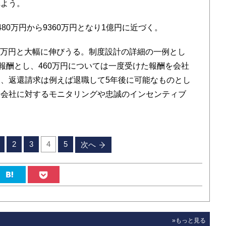
れよう。
0万円から9360万円となり1億円に近づく。
30万円と大幅に伸びうる。制度設計の詳細の一例とし
報酬とし、460万円については一度受けた報酬を会社
、返還請求は例えば退職して5年後に可能なものとし
る会社に対するモニタリングや忠誠のインセンティブ
2
3
4
5
次へ
»もっと見る