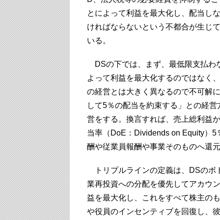
とによって利益を最大化し、配当し
ければならないという不都合が生じ
いる。
DSの下では、まず、最低限支払わ
よって利益を最大化するのではなく
の経営とは大きく異なるので不可解に
して5％の配当を約束する」との経営
営をする。換言すれば、売上総利益
当率（DoE：Dividends on E
酬や従業員報酬や事業そのものへ還
トリプルラインの定義は、DSのボ
業再投資への分配を優先してアカウン
益を最大化し、これをすべて株主の
や役員のインセンティブを回復し、