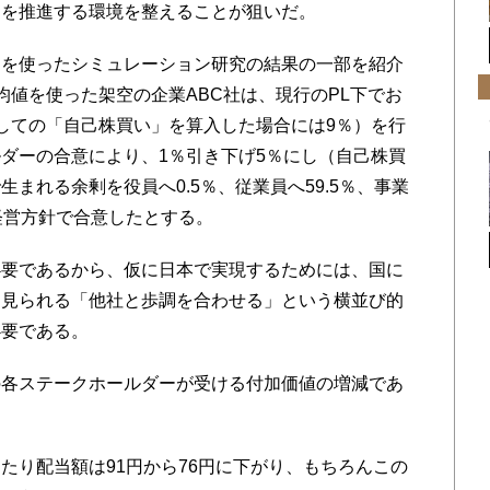
資を推進する環境を整えることが狙いだ。
を使ったシミュレーション研究の結果の一部を紹介
均値を使った架空の企業ABC社は、現行のPL下でお
しての「自己株買い」を算入した場合には9％）を行
ダーの合意により、1％引き下げ5％にし（自己株買
まれる余剰を役員へ0.5％、従業員へ59.5％、事業
経営方針で合意したとする。
要であるから、仮に日本で実現するためには、国に
く見られる「他社と歩調を合わせる」という横並び的
必要である。
各ステークホールダーが受ける付加価値の増減であ
り配当額は91円から76円に下がり、もちろんこの