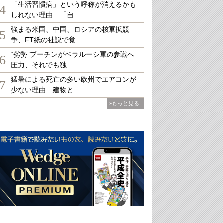
「生活習慣病」という呼称が消えるかも
4
しれない理由…「自…
強まる米国、中国、ロシアの核軍拡競
5
争、FT紙の社説で覚…
“劣勢”プーチンがベラルーシ軍の参戦へ
6
圧力、それでも独…
猛暑による死亡の多い欧州でエアコンが
7
少ない理由…建物と…
»もっと見る