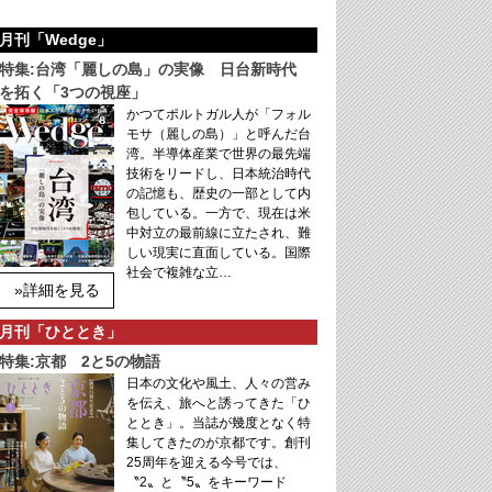
月刊「Wedge」
特集:台湾「麗しの島」の実像 日台新時代
を拓く「3つの視座」
かつてポルトガル人が「フォル
モサ（麗しの島）」と呼んだ台
湾。半導体産業で世界の最先端
技術をリードし、日本統治時代
の記憶も、歴史の一部として内
包している。一方で、現在は米
中対立の最前線に立たされ、難
しい現実に直面している。国際
社会で複雑な立…
»詳細を見る
月刊「ひととき」
特集:京都 2と5の物語
日本の文化や風土、人々の営み
を伝え、旅へと誘ってきた「ひ
ととき」。当誌が幾度となく特
集してきたのが京都です。創刊
25周年を迎える今号では、
〝2〟と〝5〟をキーワード