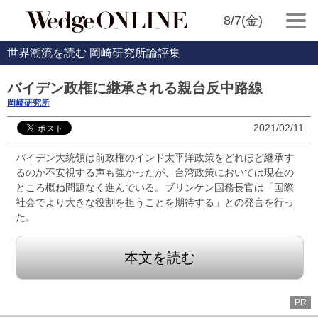
8/7(金)
世界潮流を読む 岡崎研究所論評集
バイデン政権に継承される親台反中路線
岡崎研究所
2021/02/11
バイデン大統領は前政権のインド太平洋政策をどれほど継承す
るのか不安視する声も強かったが、台湾政策においては現在の
ところ概ね問題なく進んでいる。ブリンケン国務長官は「国際
社会でより大きな役割を担うことを期待する」との発言を行っ
た。
本文を読む
PR