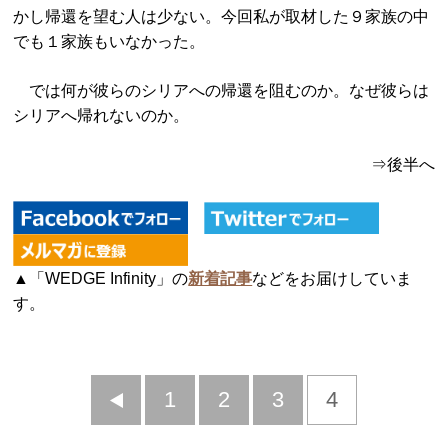
かし帰還を望む人は少ない。今回私が取材した９家族の中
でも１家族もいなかった。
では何が彼らのシリアへの帰還を阻むのか。なぜ彼らは
シリアへ帰れないのか。
⇒後半へ
▲「WEDGE Infinity」の
新着記事
などをお届けしていま
す。
前
1
2
3
4
へ