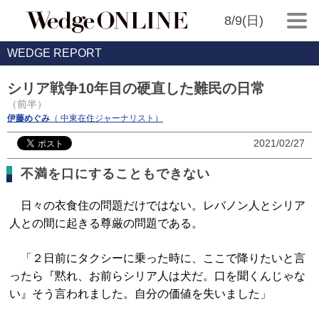
8/9(日)
WEDGE REPORT
シリア戦争10年目の硬直した難民の日常
（前半）
伊藤めぐみ
（ 中東在住ジャーナリスト）
2021/02/27
不満を口にすることもできない
日々の衣食住の問題だけではない。レバノン人とシリア
人との間に起きる尊厳の問題である。
「２日前にタクシーに乗った時に、ここで降りたいと言
ったら『黙れ、お前らシリア人は犬だ。口を聞くんじゃな
い』そう言われました。自分の価値を失いました」