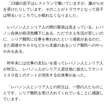
「13歳の息子はレストランで働いていますが、嫌がらせ
を受けたりしています。そのことがトラウマとなって息子
は明るいところでしか眠れなくなりました」
レバノン人とシリア人の間の緊張は高まっている。レバ
ノン自体が経済危機下にある。ただでさえ生活が苦しいの
に、シリア難民に仕事を奪われたという感覚があるのだ。
また国連やＮＧＯなどから支援のあるシリア難民へのやっ
かみもある。
昨年末には仕事の支払いを巡ってレバノン人とシリア人
が対立し、レバノン人がシリア人居住地に放火してテント
１００近くのテントが消失する出来事があった。
「レバノン人とシリア人との対立は、一部の人たちのこ
とです。シリア難民を受け入れてくれていることに感謝し
ています」