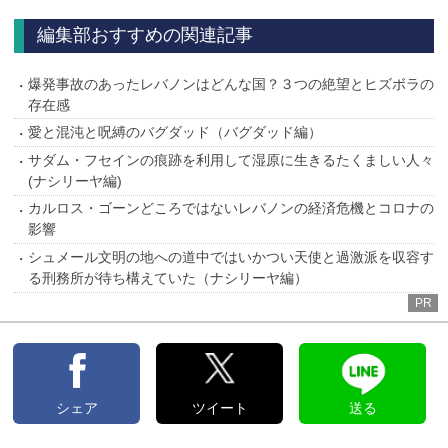
編集部おすすめの関連記事
爆発事故のあったレバノンはどんな国？３つの絶望とヒズボラの
存在感
愛と混沌と呪縛のバグダッド（バグダッド編）
サダム・フセインの痕跡を利用して湿原に生きるたくましい人々
(ナシリーヤ編)
カルロス・ゴーンどころではないレバノンの経済危機とコロナの
影響
シュメール文明の地への道中ではいかつい天使と過激派を収容す
る刑務所が待ち構えていた（ナシリーヤ編）
PR
シェア
ツイート
送る