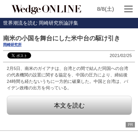
8/8(土)
世界潮流を読む 岡崎研究所論評集
南米の小国を舞台にした米中台の駆け引き
岡崎研究所
2021/02/25
2月5日、南米のガイアナは、台湾との間で結んだ同国への台湾
の代表機関の設置に関する協定を、中国の圧力により、締結後
24時間も経たないうちに一方的に破棄した。中国と台湾は、バ
イデン政権の出方を伺っている。
本文を読む
PR