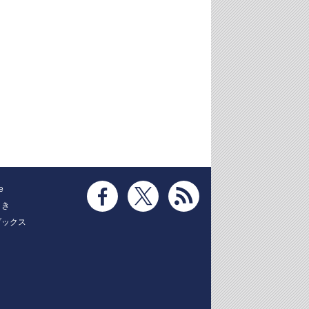
e
とき
ブックス