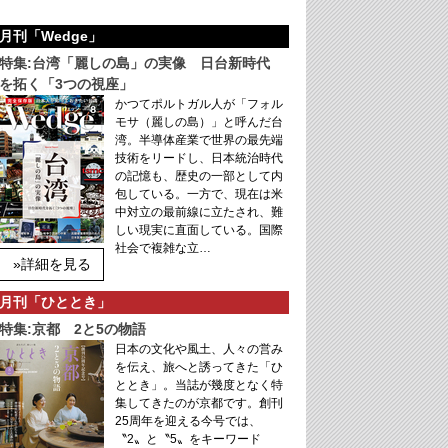
月刊「Wedge」
特集:台湾「麗しの島」の実像 日台新時代
を拓く「3つの視座」
かつてポルトガル人が「フォル
モサ（麗しの島）」と呼んだ台
湾。半導体産業で世界の最先端
技術をリードし、日本統治時代
の記憶も、歴史の一部として内
包している。一方で、現在は米
中対立の最前線に立たされ、難
しい現実に直面している。国際
社会で複雑な立…
»詳細を見る
月刊「ひととき」
特集:京都 2と5の物語
日本の文化や風土、人々の営み
を伝え、旅へと誘ってきた「ひ
ととき」。当誌が幾度となく特
集してきたのが京都です。創刊
25周年を迎える今号では、
〝2〟と〝5〟をキーワード