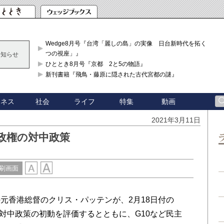
Wedge8月号『台湾「麗しの島」の実像 日台新時代を拓く「3
つの視座」』
お知らせ
ひととき8月号『京都 2と5の物語』
新刊書籍『飛鳥・藤原に隠された古代宮都の謎』
ジネス
社会
ライフ
特集
動画
2021年3月11日
政権の対中政策
刷画面
香港総督のクリス・パッテンが、2月18日付の
デン政権の対中政策の初動を評価するとともに、G10など民主