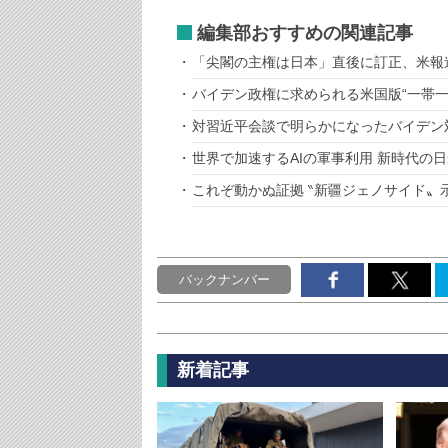
編集部おすすめの関連記事
「尖閣の主権は日本」直後に訂正、米報
バイデン政権に求められる米国版“一帯一
対習近平会談で明らかになったバイデン
世界で加速するAIの軍事利用 新時代の
これぞ動かぬ証拠 ‶新疆ジェノサイド〟
バックナンバー
新着記事