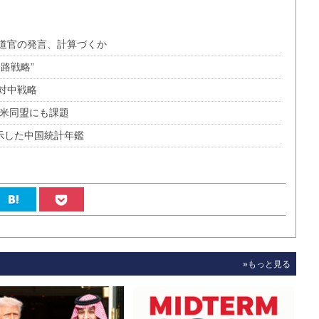
道官の発言、計算づくか
路戦略”
対中戦略
日米同盟にも課題
示した中国統計年鑑
»もっと見る