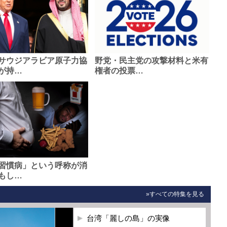
サウジアラビア原子力協
野党・民主党の攻撃材料と米有
が持…
権者の投票…
習慣病」という呼称が消
もし…
»すべての特集を見る
台湾「麗しの島」の実像