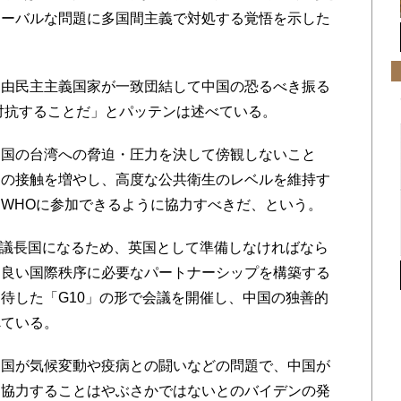
ローバルな問題に多国間主義で対処する覚悟を示した
由民主主義国家が一致団結して中国の恐るべき振る
）の数々に対抗することだ」とパッテンは述べている。
国の台湾への脅迫・圧力を決して傍観しないこと
との接触を増やし、高度な公共衛生のレベルを維持す
WHOに参加できるように協力すべきだ、という。
が議長国になるため、英国として準備しなければなら
り良い国際秩序に必要なパートナーシップを構築する
待した「G10」の形で会議を開催し、中国の独善的
べている。
国が気候変動や疫病との闘いなどの問題で、中国が
と協力することはやぶさかではないとのバイデンの発