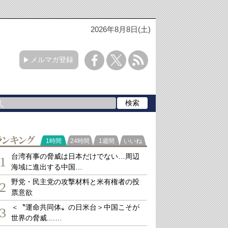
2026年8月8日(土)
メルマガ登録
ランキング
1時間
24時間
1週間
いいね
台湾有事の脅威は日本だけでない…周辺
1
海域に進出する中国…
野党・民主党の攻撃材料と米有権者の投
2
票意欲
＜〝運命共同体〟の日米台＞中国こそが
3
世界の脅威....…