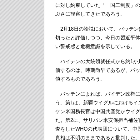
に対し約束していた「一国二制度」
ぶさに観察してきたであろう。
2月18日の論説において、パッテン
切ったと評価しつつ、今日の習近平
い警戒感と危機意識を示している。
バイデンの大統領就任式から約1か
価するのは、時期尚早であるが、パ
値するものであろう。
パッテンによれば、バイデン政権に
う。第1は、新疆ウイグルにおけるイ
ケン米国務長官は中国共産党がウイ
た。第2に、サリバン米安保担当補佐
査をしたWHOの代表団について、中
真相は不明のままであると批判した。