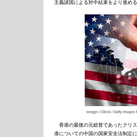
主義諸国による対中結束をより進め
serggn / iStock / Getty Images 
香港の最後の元総督であったクリス
港についての中国の国家安全法制定に