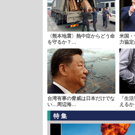
〈熊本地震〉熱中症からどう命
米国・
を守るか？…
力協定
台湾有事の脅威は日本だけでな
「生活
い…周辺海…
えるか
特集