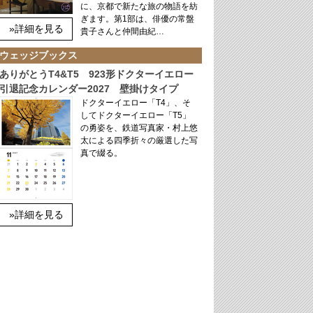
に、京都で新たな旅の物語を紡
ぎます。第1部は、俳優の常盤
»詳細を見る
貴子さんと仲間由紀…
ウェッジブックス
ありがとうT4&T5 923形ドクターイエロー
引退記念カレンダー2027 壁掛けタイプ
ドクターイエロー「T4」、そ
してドクターイエロー「T5」
の勇姿を、鉄道写真家・村上悠
太による四季折々の厳選した写
真で綴る。
»詳細を見る