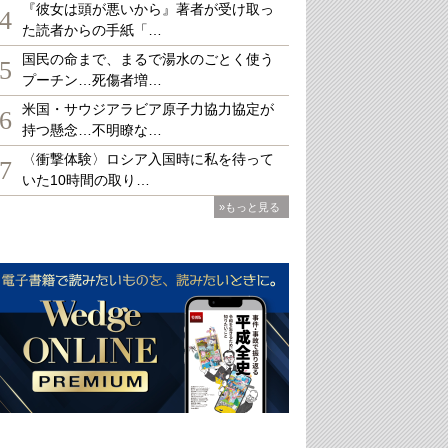
『彼女は頭が悪いから』著者が受け取っ
4
た読者からの手紙「…
国民の命まで、まるで湯水のごとく使う
5
プーチン…死傷者増…
米国・サウジアラビア原子力協力協定が
6
持つ懸念…不明瞭な…
〈衝撃体験〉ロシア入国時に私を待って
7
いた10時間の取り…
»もっと見る