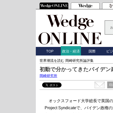
TOP
国際
ビ
政治・経済
世界潮流を読む 岡崎研究所論評集
初動で分かってきたバイデン
岡崎研究所
印
オックスフォード大学総長で英国の元
Project Syndicateで、バイ