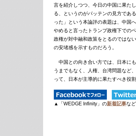
言を紹介しつつ、今日の中国に果た
る、というのがパッテンの見方であ
った」という本論評の表題は、中国への「関
やめると言ったトランプ政権下での
政権が対中融和政策をとるのではな
の安堵感を示すものだろう。
中国との向き合い方では、日本にも
うまでもなく、人権、台湾問題など
って、日本が主導的に果たすべき役
▲「WEDGE Infinity」の
新着記事
など