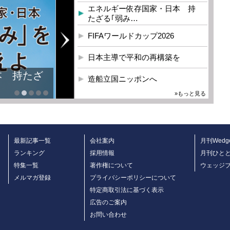
エネルギー依存国家・日本 持
たざる｢弱み…
FIFAワールドカップ2026
日本主導で平和の再構築を
本 持たざ
造船立国ニッポンへ
»もっと見る
最新記事一覧
会社案内
月刊Wedg
ランキング
採用情報
月刊ひと
特集一覧
著作権について
ウェッジ
メルマガ登録
プライバシーポリシーについて
特定商取引法に基づく表示
広告のご案内
お問い合わせ