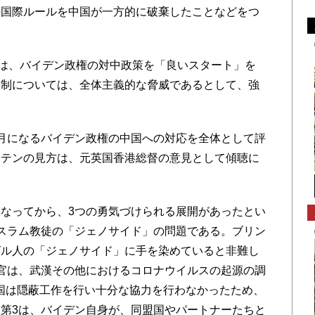
の国際ルールを中国が一方的に破棄したことなどをつ
は、バイデン政権の対中政策を「良いスタート」を
体制については、全体主義的な脅威であるとして、強
月になるバイデン政権の中国への対応を全体として評
ッテンの見方は、元英国香港総督の意見として傾聴に
なってから、3つの勇気づけられる展開があったとい
スラム教徒の「ジェノサイド」の問題である。ブリン
グル人の「ジェノサイド」に手を染めていると非難し
官は、武漢その他におけるコロナウイルスの起源の調
国は隠蔽工作を行い十分な協力を行わなかったため、
第3は、バイデン自身が、同盟国やパートナーたちと