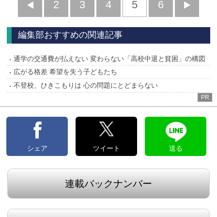
前
2
3
4
5
6
へ
へ
編集部おすすめの関連記事
通学の交通費が払えない 変わらない「高校中退と貧困」の構図
広がる格差 希望を失う子どもたち
不登校、ひきこもりは 心の問題にとどまらない
PR
シェア
ツイート
送る
連載バックナンバー