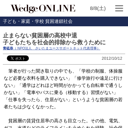
8/8(土)
子ども・家庭・学校 貧困連鎖社会
止まらない貧困層の高校中退
子どもたちを社会的排除から救うために
青砥恭
（ NPO法人 さいたまユースサポートネット代表理事）
2012/10/12
筆者が行った聞き取りの中でも、「学校の制服、体操服
など必要な衣料を購入できない」「修学旅行や遠足に行け
ない」「通学はどれほど時間がかかっても自転車で通うし
かない」「電車やバスに乗る（移動する）習慣がない」
「仕事を失ったら、住居がない」というような貧困層の若
者たちは少なくなかった。
貧困層の賃貸住居率の高さも目立った。その他、電気、
ガス、水道などのライフラインを止められた経験、社会保