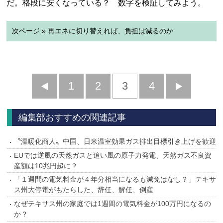
だ。格段に安くなっている？ 数字を検証してみよう。
次ページ » 再エネに切り替えれば、負担は減るのか
前
1
2
3
4
次
へ
へ
編集部おすすめの関連記事
〝温暖化商人〟中国、日米温室効果ガス排出目標引き上げを歓迎
EUでは逆風の天然ガスと追い風の原子力発電、天然ガス不良資
産額は10兆円超に？
「１週間の電気料金が４年分相当になるも減免はなし？」テキサ
ス州大停電がもたらした、辞任、解任、倒産
なぜテキサス州の家庭では1週間の電気料金が100万円になるの
か？