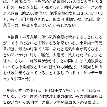
は、４月末にパートを含めた従業員45万人に１人当たり２
万円の一時金を支払うと発表した。同社の連結ベースの水
道光熱費は約1500億円だ。賦課金額の負担は１人当たり３
万から４万円と推測される。仮にFIT制度がなければ、従
業員への一時金も増えていたかもしれない。
今後再エネ導入量に伴い賦課金額は増加することになる
が、そうではないと主張する政治家もいる。小泉純一郎元
首相は、最近の対談で「再エネだと電気料金が高くなる」
との問いかけに対し「嘘だ。太陽光、風力ただですよ」と
述べ、さらに「施設費がかかる」との問いには「施設費と
いっても原発施設と比べればゼロも同然だ。太陽光も風力
も格段に安くなっている」と主張している（「サンデー毎
日」5月23日号）。
発言が本当であれば、FITは不要な筈だが、そうはなっ
ていない。今年度の浮体式洋上風力発電からの買取価格は
１kWh当たり36円プラス税。火力発電コストの３倍以上