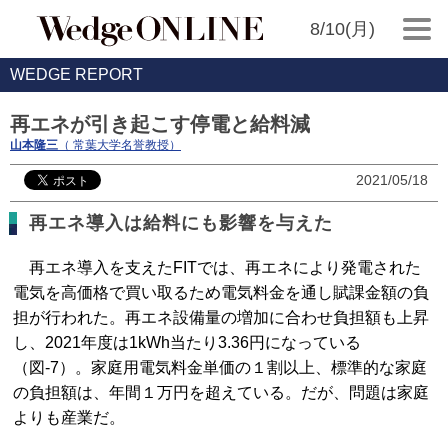
8/10(月)
WEDGE REPORT
再エネが引き起こす停電と給料減
山本隆三
（ 常葉大学名誉教授）
2021/05/18
再エネ導入は給料にも影響を与えた
再エネ導入を支えたFITでは、再エネにより発電された
電気を高価格で買い取るため電気料金を通し賦課金額の負
担が行われた。再エネ設備量の増加に合わせ負担額も上昇
し、2021年度は1kWh当たり3.36円になっている
（図-7）。家庭用電気料金単価の１割以上、標準的な家庭
の負担額は、年間１万円を超えている。だが、問題は家庭
よりも産業だ。