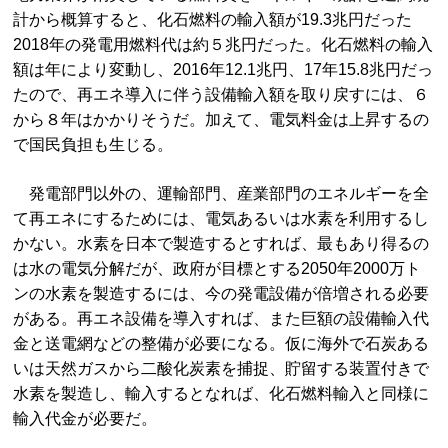
計から概算すると、化石燃料の輸入額が19.3兆円だった
2018年の発電用燃料代は約５兆円だった。化石燃料の輸入
額は年により変動し、2016年12.1兆円、17年15.8兆円だっ
たので、再エネ導入に伴う設備輸入額を取り戻すには、６
から８年はかかりそうだ。加えて、電気料金は上昇するの
で国民負担も生じる。
発電部門以外の、運輸部門、産業部門のエネルギーを全
て再エネにするためには、電気あるいは水素を利用するし
かない。水素を日本で製造するとすれば、最もあり得るの
は水の電気分解だが、政府が目標とする2050年2000万ト
ンの水素を製造するには、今の発電設備が倍増される必要
がある。再エネ設備を導入すれば、また巨額の設備輸入代
金と送電網などの整備が必要になる。仮に海外で石炭ある
いは天然ガスから二酸化炭素を捕捉、貯留する装置付きで
水素を製造し、輸入するとなれば、化石燃料輸入と同様に
輸入代金が必要だ。