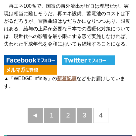
再エネ100％で、国富の海外流出がゼロは理想だが、実
現は相当に難しそうだ。再エネ設備、蓄電池のコストは下
がるだろうが、習熟曲線はなだらかになりつつあり、限度
はある。給与の上昇が必要な日本での温暖化対策について
は、現世代への影響を最小限にする形で実施しなければ、
失われた平成年代を令和においても経験することになる。
▲「WEDGE Infinity」の
新着記事
などをお届けしていま
す。
前
1
2
3
4
へ