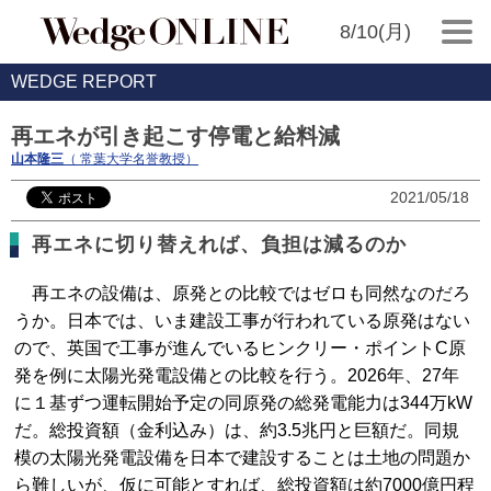
8/10(月)
WEDGE REPORT
再エネが引き起こす停電と給料減
山本隆三
（ 常葉大学名誉教授）
2021/05/18
再エネに切り替えれば、負担は減るのか
再エネの設備は、原発との比較ではゼロも同然なのだろ
うか。日本では、いま建設工事が行われている原発はない
ので、英国で工事が進んでいるヒンクリー・ポイントC原
発を例に太陽光発電設備との比較を行う。2026年、27年
に１基ずつ運転開始予定の同原発の総発電能力は344万kW
だ。総投資額（金利込み）は、約3.5兆円と巨額だ。同規
模の太陽光発電設備を日本で建設することは土地の問題か
ら難しいが、仮に可能とすれば、総投資額は約7000億円程