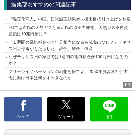
編集部おすすめの関連記事
〝温暖化商人〟中国、日米温室効果ガス排出目標引き上げを歓迎
EUでは逆風の天然ガスと追い風の原子力発電、天然ガス不良資
産額は10兆円超に？
「１週間の電気料金が４年分相当になるも減免はなし？」テキサ
ス州大停電がもたらした、辞任、解任、倒産
なぜテキサス州の家庭では1週間の電気料金が100万円になるの
か？
グリーンイノベーションの幻想を捨てよ、2050年脱炭素社会実
現に向け日本は何をすべきなのか
PR
シェア
ツイート
送る