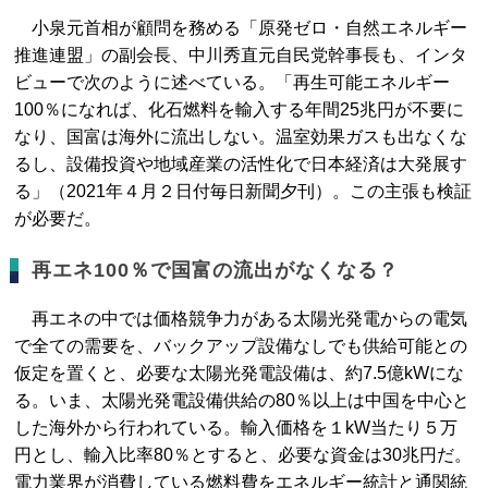
小泉元首相が顧問を務める「原発ゼロ・自然エネルギー
推進連盟」の副会長、中川秀直元自民党幹事長も、インタ
ビューで次のように述べている。「再生可能エネルギー
100％になれば、化石燃料を輸入する年間25兆円が不要に
なり、国富は海外に流出しない。温室効果ガスも出なくな
るし、設備投資や地域産業の活性化で日本経済は大発展す
る」（2021年４月２日付毎日新聞夕刊）。この主張も検証
が必要だ。
再エネ100％で国富の流出がなくなる？
再エネの中では価格競争力がある太陽光発電からの電気
で全ての需要を、バックアップ設備なしでも供給可能との
仮定を置くと、必要な太陽光発電設備は、約7.5億kWにな
る。いま、太陽光発電設備供給の80％以上は中国を中心と
した海外から行われている。輸入価格を１kW当たり５万
円とし、輸入比率80％とすると、必要な資金は30兆円だ。
電力業界が消費している燃料費をエネルギー統計と通関統