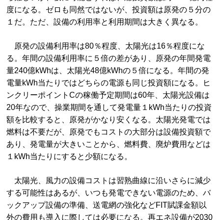
度になる。ゼロも同然ではないが、投資額は原発の５分の
１だ。ただ、設備の利用率と利用期間は大きく異なる。
原発の設備利用率は80％程度、太陽光は16％程度にな
る。年間の設備利用率に５倍の差があり、原発の年間発電
量240億kWhは、太陽光48億kWhの５倍になる。年間の発
電量kWh当たりではどちらの電源も同じ投資額になる。ヒ
ンクリーポイントCの稼働予定期間は60年、太陽光設備は
20年なので、操業期間を通して発電量１kWh当たりの投資
額を比較すると、原発がかなり安くなる。太陽光発電では
燃料は不要だが、原発でもコストの大部分は設備投資額で
あり、発電量が大きいことから、燃料費、廃炉費用などは
１kWh当たりにすると少額になる。
太陽光、風力の設備コストは習熟曲線に沿いさらに減少
する可能性はあるが、いつも発電できない電源のため、バ
ックアップ設備の準備、送電網の強化などFIT賦課金額以
外の費用も導入に際しては必要になる。再エネ設備が2030